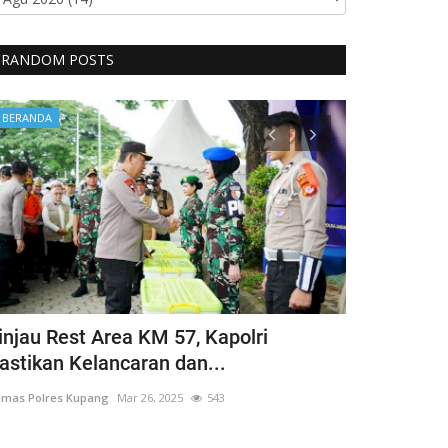
RANDOM POSTS
BERANDA
BERANDA
injau Rest Area KM 57, Kapolri
Guru Besar
astikan Kelancaran dan...
Hargai Hak 
mas Polres Kupang
Mar 26, 2025
543
Humas Polres Ku