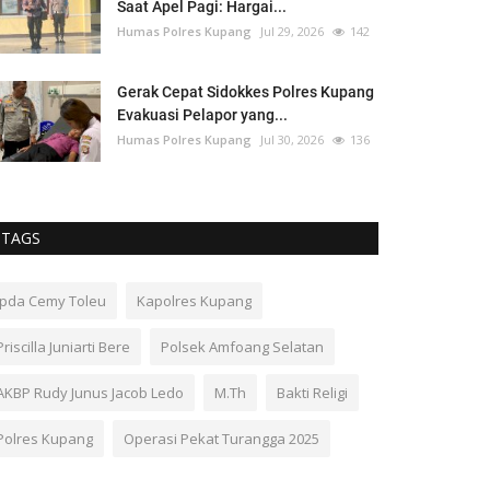
Saat Apel Pagi: Hargai...
Humas Polres Kupang
Jul 29, 2026
142
Gerak Cepat Sidokkes Polres Kupang
Evakuasi Pelapor yang...
Humas Polres Kupang
Jul 30, 2026
136
TAGS
Ipda Cemy Toleu
Kapolres Kupang
Priscilla Juniarti Bere
Polsek Amfoang Selatan
AKBP Rudy Junus Jacob Ledo
M.Th
Bakti Religi
Polres Kupang
Operasi Pekat Turangga 2025