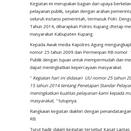
Kegiatan ini merupakan bagian dari upaya berkela
pelayanan publik, sejalan dengan arahan pemerin
seluruh instansi pemerintah, termasuk Polri. Den
Tahun 2014, diharapkan Polres Kupang dtetap mem
masyarakat Kabupaten Kupang.
BERANDA
Kepada Awak media Kapolres Agung mengungkapkan 
nomor 25 tahun 2009 dan Permenpan RB nomor 1
Publik dengan tujuan untuk mempermudah dan men
dapat meningkatkan kepercayaan masyarakat.
"
Kegiatan hari ini didasari UU nomor 25 tahun
15 tahun 2014 tentang Penetapan Standar Pelay
meningkatkan kualitas pelayanan kami kepada ma
if 21 Komodo
Kapolres kupang AKBP ALDINA
masyarakat, "
tutupnya.
ng...Ada...
intruksikan jajaran polres...
Rangkaian kegiatan diakhiri dengan penandatanga
1660
Humas Polres Kupang
Des 29, 2019
2149
RB.
Turut hadir dalam kegiatan tersebut Kasat Lantas