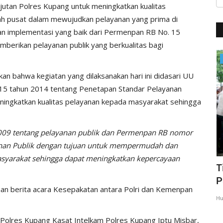
njutan Polres Kupang untuk meningkatkan kualitas
tah pusat dalam mewujudkan pelayanan yang prima di
gan implementasi yang baik dari Permenpan RB No. 15
berikan pelayanan publik yang berkualitas bagi
BERANDA
bahwa kegiatan yang dilaksanakan hari ini didasari UU
5 tahun 2014 tentang Penetapan Standar Pelayanan
ingkatkan kualitas pelayanan kepada masyarakat sehingga
 2009 tentang pelayanan publik dan Permenpan RB nomor
anan Publik dengan tujuan untuk mempermudah dan
syarakat sehingga dapat meningkatkan kepercayaan
N,
Kapolres Kupang Pimpin Sertijab Dua
T
Kapolsek, Tekankan...
P
nan berita acara Kesepakatan antara Polri dan Kemenpan
Humas Polres Kupang
Mei 21, 2026
337
Hu
 Polres Kupang Kasat Intelkam Polres Kupang Iptu Misbar,