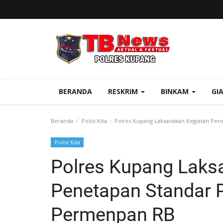
BERANDA
RESKRIM
BINKAM
GI
Beranda
Polisi Kita
Polres Kupang Laksanakan Kegiatan Pen
Polisi Kita
Polres Kupang Laks
Penetapan Standar P
Permenpan RB