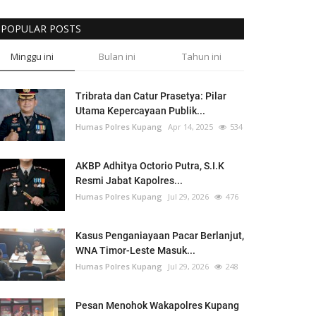
POPULAR POSTS
Minggu ini
Bulan ini
Tahun ini
Tribrata dan Catur Prasetya: Pilar
Utama Kepercayaan Publik...
Humas Polres Kupang
Apr 14, 2025
534
AKBP Adhitya Octorio Putra, S.I.K
Resmi Jabat Kapolres...
Humas Polres Kupang
Jul 29, 2026
476
Kasus Penganiayaan Pacar Berlanjut,
WNA Timor-Leste Masuk...
Humas Polres Kupang
Jul 29, 2026
248
Pesan Menohok Wakapolres Kupang