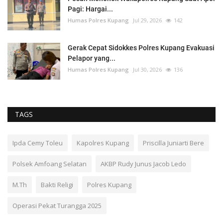
Pagi: Hargai...
Humas Polres Kupang
Jul 29, 2026
142
Gerak Cepat Sidokkes Polres Kupang Evakuasi
Pelapor yang...
Humas Polres Kupang
Jul 30, 2026
136
TAGS
Ipda Cemy Toleu
Kapolres Kupang
Priscilla Juniarti Bere
Polsek Amfoang Selatan
AKBP Rudy Junus Jacob Ledo
M.Th
Bakti Religi
Polres Kupang
Operasi Pekat Turangga 2025