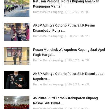
Ratusan Personel Polres Kupang Amankan
Kunjungan Mantan...
Humas Polres Kupang
Jul 31, 2026
108
AKBP Adhitya Octorio Putra, S.I.K Resmi
Disambut di Polres...
Humas Polres Kupang
Jul 30, 2026
128
Pesan Menohok Wakapolres Kupang Saat Apel
Pagi: Hargai...
Humas Polres Kupang
Jul 29, 2026
139
AKBP Adhitya Octorio Putra, S.I.K Resmi Jabat
Kapolres...
Humas Polres Kupang
Jul 29, 2026
452
45 Putra-Putri Terbaik Kabupaten Kupang
Resmi Ikuti Diklat...
Humas Polres Kupang
Jul 29, 2026
86