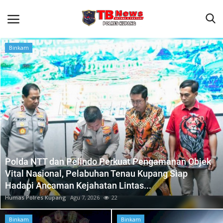
Binkam
Beranda
Terms & Conditions
Reskrim
Binkam
Giat Ops
Polda NTT dan Pelindo Perkuat Pengamanan Objek
Lantas
Vital Nasional, Pelabuhan Tenau Kupang Siap
Hadapi Ancaman Kejahatan Lintas...
Jurnal Kamtibmas
Humas Polres Kupang
Agu 7, 2026
22
Satwil
Binkam
Binkam