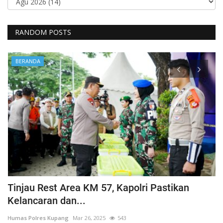
RANDOM POSTS
BERANDA
Tinjau Rest Area KM 57, Kapolri Pastikan
G
Kelancaran dan...
H
Humas Polres Kupang
Mar 26, 2025
543
Hu