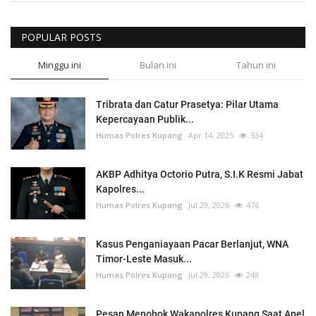
POPULAR POSTS
Minggu ini
Bulan ini
Tahun ini
Tribrata dan Catur Prasetya: Pilar Utama
Kepercayaan Publik...
Humas Polres Kupang
Apr 14, 2025
534
AKBP Adhitya Octorio Putra, S.I.K Resmi Jabat
Kapolres...
Humas Polres Kupang
Jul 29, 2026
476
Kasus Penganiayaan Pacar Berlanjut, WNA
Timor-Leste Masuk...
Humas Polres Kupang
Jul 29, 2026
248
Pesan Menohok Wakapolres Kupang Saat Apel