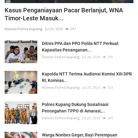
Kasus Penganiayaan Pacar Berlanjut, WNA
Timor-Leste Masuk...
Humas Polres Kupang
Jul 29, 2026
247
Ditres PPA dan PPO Polda NTT Perkuat
Kapasitas Penanganan...
Humas Polres Kupang
Jul 28, 2026
109
Kapolda NTT Terima Audiensi Komisi XIII DPR
RI, Komnas...
Humas Polres Kupang
Jul 23, 2026
133
Polres Kupang Dukung Sosialisasi
Pencegahan TPPO di Amarasi,...
Humas Polres Kupang
Jul 22, 2026
185
Warga Nonbes Geger, Bayi Perempuan