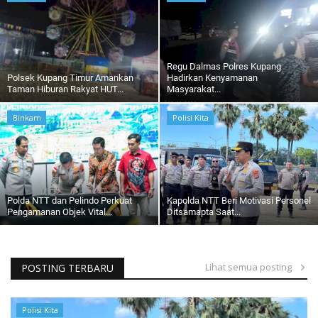
Regu Dalmas Polres Kupang
Polsek Kupang Timur Amankan
Hadirkan Kenyamanan
Taman Hiburan Rakyat HUT...
Masyarakat...
Binkam
Polisi Kita
Polda NTT dan Pelindo Perkuat
Kapolda NTT Beri Motivasi Personel
Pengamanan Objek Vital...
Ditsamapta Saat...
Lihat semua posting
POSTING TERBARU
Polisi Kita