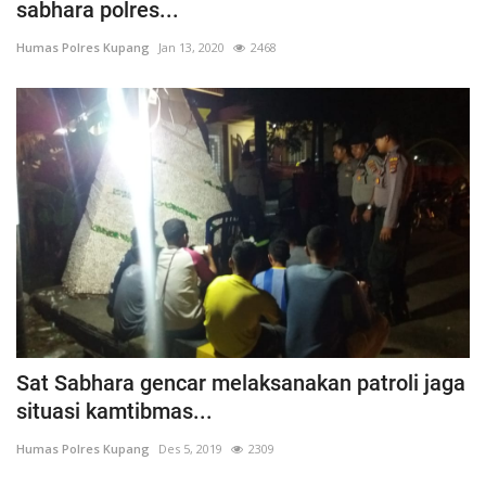
sabhara polres...
Humas Polres Kupang
Jan 13, 2020
2468
Sat Sabhara gencar melaksanakan patroli jaga
situasi kamtibmas...
Humas Polres Kupang
Des 5, 2019
2309