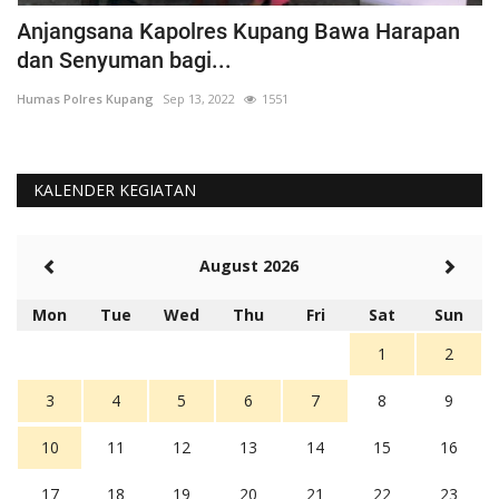
Anjangsana Kapolres Kupang Bawa Harapan
P
dan Senyuman bagi...
A
Humas Polres Kupang
Sep 13, 2022
1551
Hu
KALENDER KEGIATAN
August 2026
Mon
Tue
Wed
Thu
Fri
Sat
Sun
1
2
3
4
5
6
7
8
9
10
11
12
13
14
15
16
17
18
19
20
21
22
23