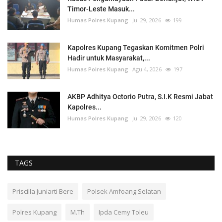
Timor-Leste Masuk...
Humas Polres Kupang
Jul 29, 2026
199
Kapolres Kupang Tegaskan Komitmen Polri
Hadir untuk Masyarakat,...
Humas Polres Kupang
Agu 4, 2026
197
AKBP Adhitya Octorio Putra, S.I.K Resmi Jabat
Kapolres...
Humas Polres Kupang
Jul 29, 2026
120
TAGS
Priscilla Juniarti Bere
Polsek Amfoang Selatan
Polres Kupang
M.Th
Ipda Cemy Toleu