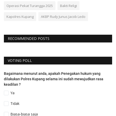
Operasi Pekat Turangga 2025
Bakti Religi
Kapolres Kupang
AKBP Rudy Junus Jacob Ledo
RECOMMENDED POSTS
VOTING POLL
Bagaimana menurut anda, apakah Penegakan hukum yang
dilakukan Polres Kupang selama ini sudah mewujudkan rasa
keadilan ?
Ya
Tidak
Biasa-biasa saja