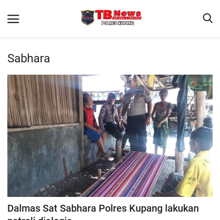
Sabhara
Beranda
Terms & Conditions
Reskrim
Binkam
Giat Ops
Lantas
Jurnal Kamtibmas
Satwil
Dalmas Sat Sabhara Polres Kupang lakukan