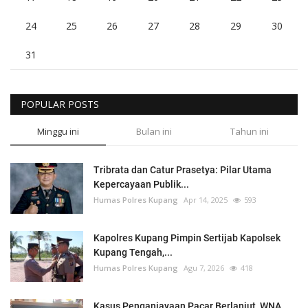
24
25
26
27
28
29
30
31
POPULAR POSTS
Minggu ini
Bulan ini
Tahun ini
Tribrata dan Catur Prasetya: Pilar Utama
Kepercayaan Publik...
Humas Polres Kupang
Apr 14, 2025
593
Kapolres Kupang Pimpin Sertijab Kapolsek
Kupang Tengah,...
Humas Polres Kupang
Agu 7, 2026
418
Kasus Penganiayaan Pacar Berlanjut, WNA