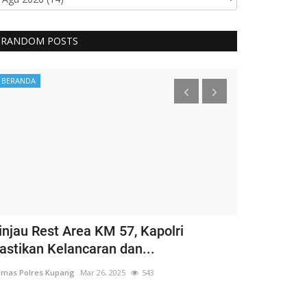
RANDOM POSTS
BERANDA
BERANDA
injau Rest Area KM 57, Kapolri
Guru Besar
astikan Kelancaran dan...
Hargai Hak 
mas Polres Kupang
Mar 26, 2025
543
Humas Polres Ku