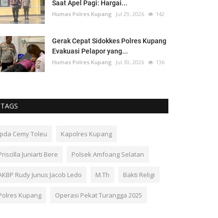
Saat Apel Pagi: Hargai...
Humas Polres Kupang
Jul 29, 2026
142
Gerak Cepat Sidokkes Polres Kupang
Evakuasi Pelapor yang...
Humas Polres Kupang
Jul 30, 2026
136
TAGS
Ipda Cemy Toleu
Kapolres Kupang
Priscilla Juniarti Bere
Polsek Amfoang Selatan
AKBP Rudy Junus Jacob Ledo
M.Th
Bakti Religi
Polres Kupang
Operasi Pekat Turangga 2025