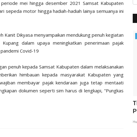
a periode mei hingga desember 2021 Samsat Kabupaten
ari sepeda motor hingga hadiah-hadiah lainya semuanya ini
oleh Kanit Dikyasa menyampaikan mendukung penuh kegiatan
BERANDA
n Kupang dalam upaya meningkatkan penerimaan pajak
 pandemi Covid-19
ngan penuh kepada Samsat Kabupaten dalam melaksanakan
mberikan himbauan kepada masyarakat Kabupaten yang
ewajiban membayar pajak kendaraan juga tetap mentaati
ngkapan dokumen seperti sim harus di lengkapi, "Pungkas
N,
Kapolres Kupang Pimpin Sertijab Dua
T
Kapolsek, Tekankan...
P
Humas Polres Kupang
Mei 21, 2026
337
Hu