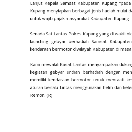
Lanjut Kepala Samsat Kabupaten Kupang "pad
Kupang menyiapkan berbagai jenis hadiah mulai d
untuk wajib pajak masyarakat Kabupaten Kupang
Senada Sat Lantas Polres Kupang yang di wakili 
BERANDA
launching gebyar berhadiah Samsat Kabupate
kendaraan bermotor diwilayah Kabupaten di masa
Kami mewakili Kasat Lantas menyampaikan duku
kegiatan gebyar undian berhadiah dengan me
memiliki kendaraan bermotor untuk mentaati k
aturan berlalu Lintas menggunakan helm dan kele
Remon. (R)
if 21 Komodo
Kapolres kupang AKBP ALDINA
ng...Ada...
intruksikan jajaran polres...
1660
Humas Polres Kupang
Des 29, 2019
2149