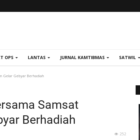
AT OPS
LANTAS
JURNAL KAMTIBMAS
SATWIL
en Gelar Gebyar Berhadiah
Bersama Samsat
byar Berhadiah
252