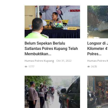
Belum Sepekan Berlalu
Longsor di 
Satlantas Polres Kupang Telah
Kilometer 
Membuktikan...
Polres...
Humas Polres Kupang
Okt 31, 2022
Humas Polres 
1777
3678