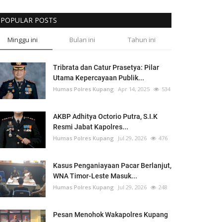
POPULAR POSTS
Minggu ini
Bulan ini
Tahun ini
Tribrata dan Catur Prasetya: Pilar
Utama Kepercayaan Publik...
Humas Polres Kupang
Apr 14, 2025
534
AKBP Adhitya Octorio Putra, S.I.K
Resmi Jabat Kapolres...
Humas Polres Kupang
Jul 29, 2026
476
Kasus Penganiayaan Pacar Berlanjut,
WNA Timor-Leste Masuk...
Humas Polres Kupang
Jul 29, 2026
248
Pesan Menohok Wakapolres Kupang