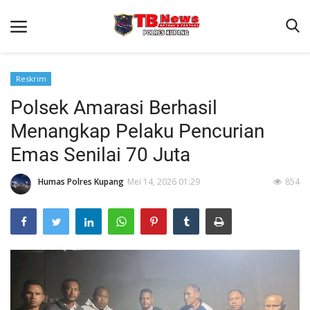
Reskrim
Polsek Amarasi Berhasil
Beranda
Menangkap Pelaku Pencurian
Terms & Conditions
Emas Senilai 70 Juta
Reskrim
Humas Polres Kupang
Mei 14, 2026 01:29
854
Binkam
Giat Ops
Lantas
Jurnal Kamtibmas
Satwil