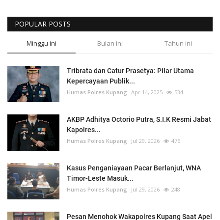
POPULAR POSTS
Minggu ini
Bulan ini
Tahun ini
Tribrata dan Catur Prasetya: Pilar Utama
Kepercayaan Publik...
Humas Polres Kupang
Apr 14, 2025
534
AKBP Adhitya Octorio Putra, S.I.K Resmi Jabat
Kapolres...
Humas Polres Kupang
Jul 29, 2026
476
Kasus Penganiayaan Pacar Berlanjut, WNA
Timor-Leste Masuk...
Humas Polres Kupang
Jul 29, 2026
248
Pesan Menohok Wakapolres Kupang Saat Apel