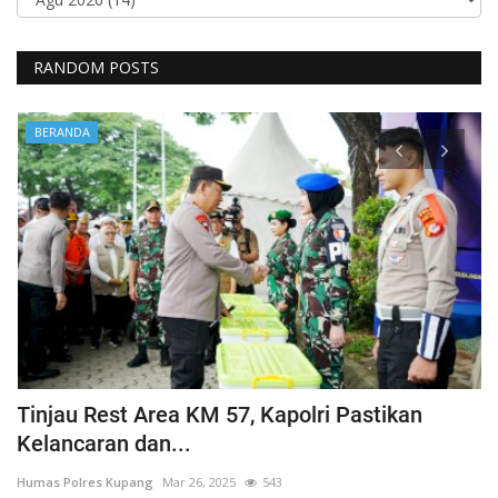
RANDOM POSTS
BERANDA
Tinjau Rest Area KM 57, Kapolri Pastikan
G
Kelancaran dan...
H
Humas Polres Kupang
Mar 26, 2025
543
Hu