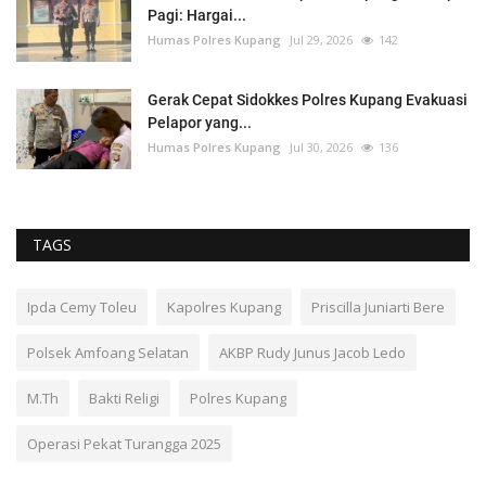
Pagi: Hargai...
Humas Polres Kupang
Jul 29, 2026
142
Gerak Cepat Sidokkes Polres Kupang Evakuasi
Pelapor yang...
Humas Polres Kupang
Jul 30, 2026
136
TAGS
Ipda Cemy Toleu
Kapolres Kupang
Priscilla Juniarti Bere
Polsek Amfoang Selatan
AKBP Rudy Junus Jacob Ledo
M.Th
Bakti Religi
Polres Kupang
Operasi Pekat Turangga 2025