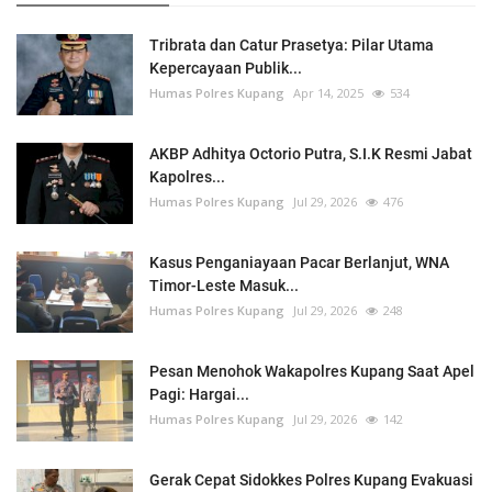
Tribrata dan Catur Prasetya: Pilar Utama
Kepercayaan Publik...
Humas Polres Kupang
Apr 14, 2025
534
AKBP Adhitya Octorio Putra, S.I.K Resmi Jabat
Kapolres...
Humas Polres Kupang
Jul 29, 2026
476
Kasus Penganiayaan Pacar Berlanjut, WNA
Timor-Leste Masuk...
Humas Polres Kupang
Jul 29, 2026
248
Pesan Menohok Wakapolres Kupang Saat Apel
Pagi: Hargai...
Humas Polres Kupang
Jul 29, 2026
142
Gerak Cepat Sidokkes Polres Kupang Evakuasi