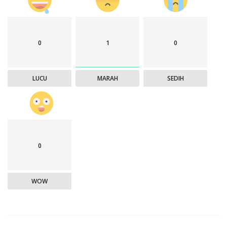
0
1
0
LUCU
MARAH
SEDIH
0
WOW