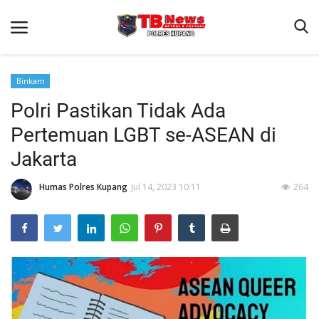
Binkam
Polri Pastikan Tidak Ada
Beranda
Pertemuan LGBT se-ASEAN di
Terms & Conditions
Jakarta
Reskrim
Humas Polres Kupang
Jul 14, 2023 10:11
264
Binkam
Giat Ops
Lantas
Jurnal Kamtibmas
Satwil