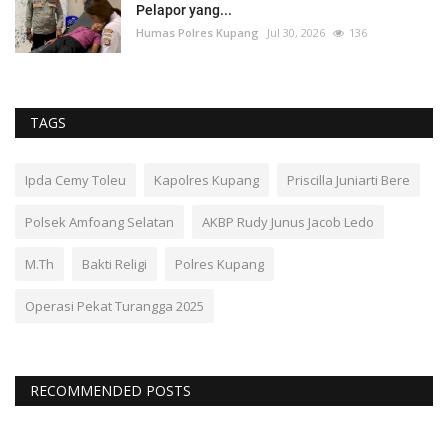
Pelapor yang...
Humas Polres Kupang
Jul 30, 2026
136
TAGS
Ipda Cemy Toleu
Kapolres Kupang
Priscilla Juniarti Bere
Polsek Amfoang Selatan
AKBP Rudy Junus Jacob Ledo
M.Th
Bakti Religi
Polres Kupang
Operasi Pekat Turangga 2025
RECOMMENDED POSTS