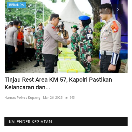
BERANDA
Tinjau Rest Area KM 57, Kapolri Pastikan
G
Kelancaran dan...
H
Humas Polres Kupang
Mar 26, 2025
543
Hu
KALENDER KEGIATAN