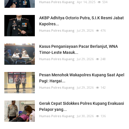
Humas Polres Kupang
Apr 14, 2025
534
AKBP Adhitya Octorio Putra, S.I.K Resmi Jabat
Kapolres...
Humas Polres Kupang
Jul 29, 2026
476
Kasus Penganiayaan Pacar Berlanjut, WNA
Timor-Leste Masuk...
Humas Polres Kupang
Jul 29, 2026
248
Pesan Menohok Wakapolres Kupang Saat Apel
Pagi: Hargai...
Humas Polres Kupang
Jul 29, 2026
142
Gerak Cepat Sidokkes Polres Kupang Evakuasi
Pelapor yang...
Humas Polres Kupang
Jul 30, 2026
136