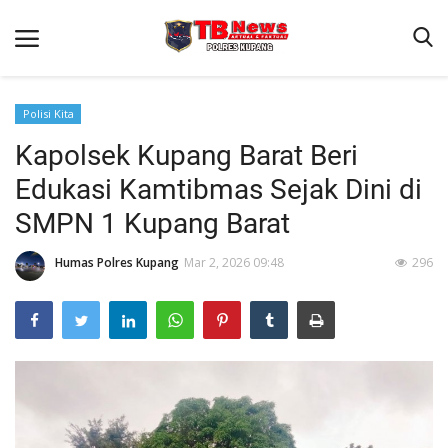
Polisi Kita
Kapolsek Kupang Barat Beri
Beranda
Edukasi Kamtibmas Sejak Dini di
Terms & Conditions
SMPN 1 Kupang Barat
Reskrim
Humas Polres Kupang
Mar 2, 2026 09:48
296
Binkam
Giat Ops
Lantas
Jurnal Kamtibmas
Satwil