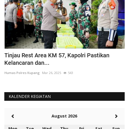
Tinjau Rest Area KM 57, Kapolri Pastikan
G
Kelancaran dan...
H
Humas Polres Kupang
Mar 26, 2025
543
Hu
KALENDER KEGIATAN
August 2026
Mon
Tue
Wed
Thu
Fri
Sat
Sun