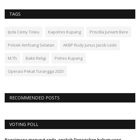
TAGS
Ipda Cemy Toleu
Kapolres Kupang
Priscilla Juniarti Bere
Polsek Amfoang Selatan
AKBP Rudy Junus Jacob Ledo
M.Th
Bakti Religi
Polres Kupang
Operasi Pekat Turangga 2025
RECOMMENDED POSTS
VOTING POLL