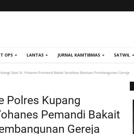
AT OPS
LANTAS
JURNAL KAMTIBMAS
SATWIL
angi Stasi St. Yohanes Pemandi Bakait Serahkan Bantuan Pembangunan Gereja
 Polres Kupang
 Yohanes Pemandi Bakait
Pembangunan Gereja