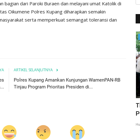
n bagian dari Paroki Buraen dan melayani umat Katolik di
nitas Oikumene Polres Kupang diharapkan semakin
masyarakat serta memperkuat semangat toleransi dan
BERANDA
YA
ARTIKEL SELANJUTNYA
es
Polres Kupang Amankan Kunjungan WamenPAN-RB
..
Tinjau Program Prioritas Presiden di...
N,
Kapolres Kupang Pimpin Sertijab Dua
T
Kapolsek, Tekankan...
P
Humas Polres Kupang
Mei 21, 2026
337
Hu