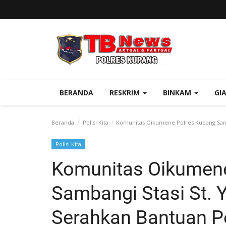
BERANDA
RESKRIM
BINKAM
GI
Beranda
Polisi Kita
Komunitas Oikumene Polres Kupang Samb
Polisi Kita
Komunitas Oikumene
Sambangi Stasi St.
Serahkan Bantuan 