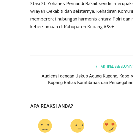
Stasi St. Yohanes Pemandi Bakait sendiri merupaka
wilayah Oekabiti dan sekitarnya. Kehadiran Komu
mempererat hubungan harmonis antara Polri dan 
kebersamaan di Kabupaten Kupang.#Ss+
BERANDA
ARTIKEL SEBELUMN
Audiensi dengan Uskup Agung Kupang, Kapolr
Kupang Bahas Kamtibmas dan Pencegahan.
if 21 Komodo
Kapolres kupang AKBP ALDINA
APA REAKSI ANDA?
ng...Ada...
intruksikan jajaran polres...
1660
Humas Polres Kupang
Des 29, 2019
2149