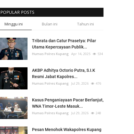
POPULAR POSTS
Minggu ini
Bulan ini
Tahun ini
Tribrata dan Catur Prasetya: Pilar
Utama Kepercayaan Publik...
Humas Polres Kupang
Apr 14, 2025
534
AKBP Adhitya Octorio Putra, S.I.K
Resmi Jabat Kapolres...
Humas Polres Kupang
Jul 29, 2026
476
Kasus Penganiayaan Pacar Berlanjut,
WNA Timor-Leste Masuk...
Humas Polres Kupang
Jul 29, 2026
248
Pesan Menohok Wakapolres Kupang