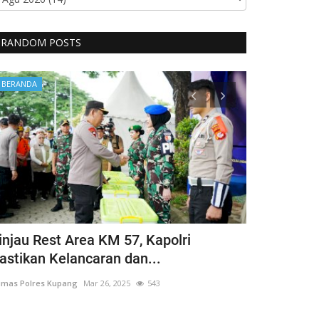
RANDOM POSTS
BERANDA
BERANDA
injau Rest Area KM 57, Kapolri
Guru Besar
astikan Kelancaran dan...
Hargai Hak 
mas Polres Kupang
Mar 26, 2025
543
Humas Polres Ku