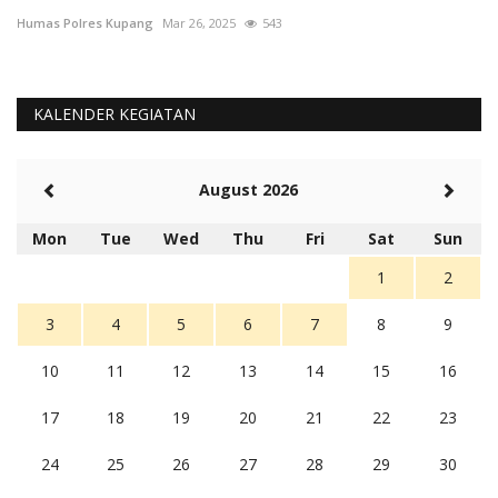
Humas Polres Kupang
Mar 26, 2025
543
Hu
KALENDER KEGIATAN
August 2026
Mon
Tue
Wed
Thu
Fri
Sat
Sun
1
2
3
4
5
6
7
8
9
10
11
12
13
14
15
16
17
18
19
20
21
22
23
24
25
26
27
28
29
30