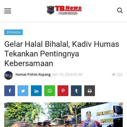
BERANDA
Gelar Halal Bihalal, Kadiv Humas
Beranda
Tekankan Pentingnya
Terms & Conditions
Kebersamaan
Reskrim
Humas Polres Kupang
Apr 16, 2024 01:46
222
Binkam
Giat Ops
Lantas
Jurnal Kamtibmas
Satwil