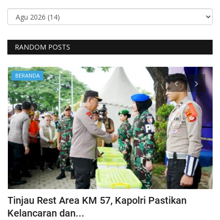
RANDOM POSTS
BERANDA
Tinjau Rest Area KM 57, Kapolri Pastikan
G
Kelancaran dan...
H