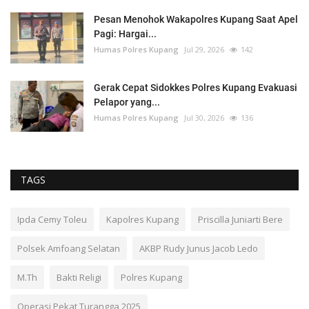
Pesan Menohok Wakapolres Kupang Saat Apel
Pagi: Hargai...
Humas Polres Kupang
Jul 29, 2026
142
Gerak Cepat Sidokkes Polres Kupang Evakuasi
Pelapor yang...
Humas Polres Kupang
Jul 30, 2026
136
TAGS
Ipda Cemy Toleu
Kapolres Kupang
Priscilla Juniarti Bere
Polsek Amfoang Selatan
AKBP Rudy Junus Jacob Ledo
M.Th
Bakti Religi
Polres Kupang
Operasi Pekat Turangga 2025