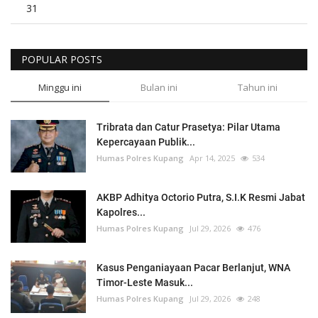
31
POPULAR POSTS
Minggu ini
Bulan ini
Tahun ini
Tribrata dan Catur Prasetya: Pilar Utama
Kepercayaan Publik...
Humas Polres Kupang
Apr 14, 2025
534
AKBP Adhitya Octorio Putra, S.I.K Resmi Jabat
Kapolres...
Humas Polres Kupang
Jul 29, 2026
476
Kasus Penganiayaan Pacar Berlanjut, WNA
Timor-Leste Masuk...
Humas Polres Kupang
Jul 29, 2026
248