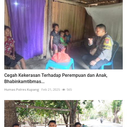
Cegah Kekerasan Terhadap Perempuan dan Anak,
Bhabinkamtibmas...
Humas Polres Kupang
Feb 21, 2025
565