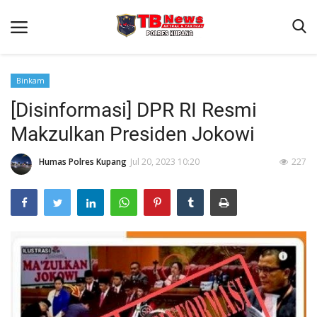
Binkam
[Disinformasi] DPR RI Resmi
Beranda
Makzulkan Presiden Jokowi
Terms & Conditions
Reskrim
Humas Polres Kupang
Jul 20, 2023 10:20
227
Binkam
Giat Ops
Lantas
Jurnal Kamtibmas
Satwil