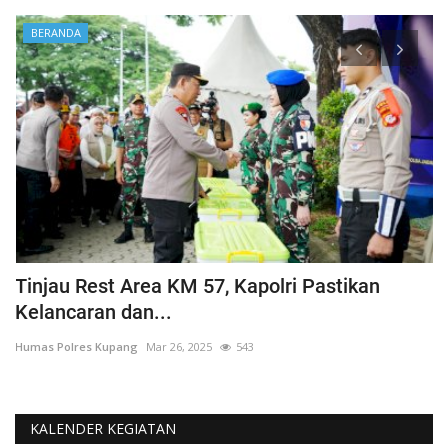
BERANDA
Tinjau Rest Area KM 57, Kapolri Pastikan
G
Kelancaran dan...
H
Humas Polres Kupang
Mar 26, 2025
543
Hu
KALENDER KEGIATAN