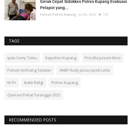
Gerak Cepat Sidokkes Polres Kupang Evakuasi
Pelapor yang...
Humas Polres Kupang
Jul 30, 2026
136
TAGS
Ipda Cemy Toleu
Kapolres Kupang
Priscilla Juniarti Bere
Polsek Amfoang Selatan
AKBP Rudy Junus Jacob Ledo
M.Th
Bakti Religi
Polres Kupang
Operasi Pekat Turangga 2025
RECOMMENDED POSTS