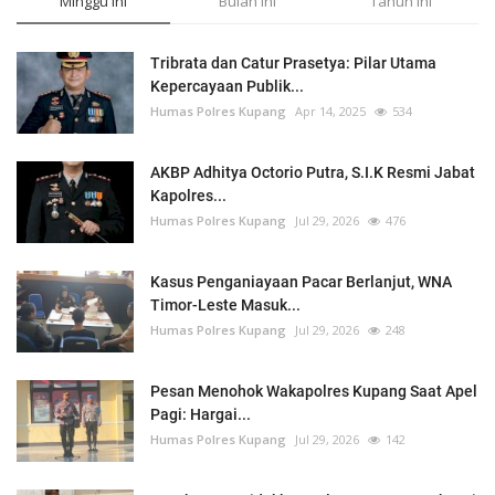
Minggu ini
Bulan ini
Tahun ini
Tribrata dan Catur Prasetya: Pilar Utama
Kepercayaan Publik...
Humas Polres Kupang
Apr 14, 2025
534
AKBP Adhitya Octorio Putra, S.I.K Resmi Jabat
Kapolres...
Humas Polres Kupang
Jul 29, 2026
476
Kasus Penganiayaan Pacar Berlanjut, WNA
Timor-Leste Masuk...
Humas Polres Kupang
Jul 29, 2026
248
Pesan Menohok Wakapolres Kupang Saat Apel
Pagi: Hargai...
Humas Polres Kupang
Jul 29, 2026
142