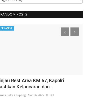
RANDOM POSTS
BERANDA
BERANDA
injau Rest Area KM 57, Kapolri
Guru Besar
astikan Kelancaran dan...
Hargai Hak 
mas Polres Kupang
Mar 26, 2025
543
Humas Polres Ku