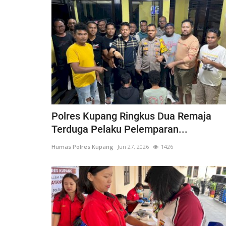
Polres Kupang Ringkus Dua Remaja
Terduga Pelaku Pelemparan...
Humas Polres Kupang
Jun 27, 2026
1426