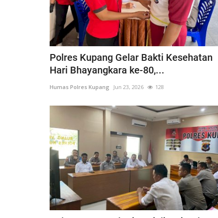
Polres Kupang Gelar Bakti Kesehatan
BERANDA
Hari Bhayangkara ke-80,...
Humas Polres Kupang
Jun 23, 2026
128
if 21 Komodo
Kapolres kupang AKBP ALDINA
ng...Ada...
intruksikan jajaran polres...
1660
Humas Polres Kupang
Des 29, 2019
2149