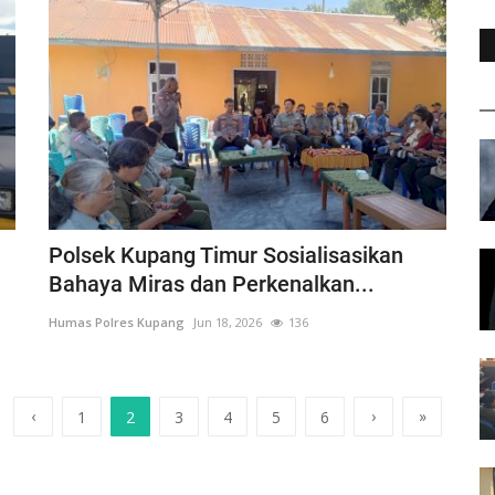
Polsek Kupang Timur Sosialisasikan
Bahaya Miras dan Perkenalkan...
Humas Polres Kupang
Jun 18, 2026
136
‹
›
»
1
2
3
4
5
6