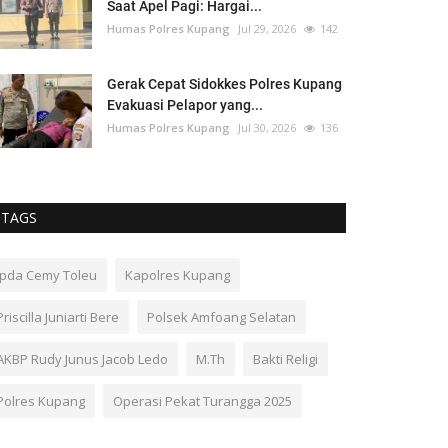
Saat Apel Pagi: Hargai...
Humas Polres Kupang
Jul 29, 2026
142
Gerak Cepat Sidokkes Polres Kupang
Evakuasi Pelapor yang...
Humas Polres Kupang
Jul 30, 2026
136
TAGS
Ipda Cemy Toleu
Kapolres Kupang
Priscilla Juniarti Bere
Polsek Amfoang Selatan
AKBP Rudy Junus Jacob Ledo
M.Th
Bakti Religi
Polres Kupang
Operasi Pekat Turangga 2025