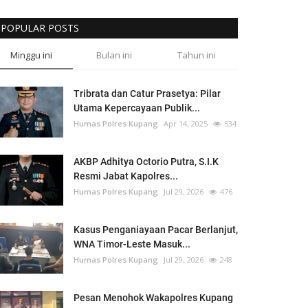
POPULAR POSTS
Minggu ini
Bulan ini
Tahun ini
Tribrata dan Catur Prasetya: Pilar
Utama Kepercayaan Publik...
Humas Polres Kupang
Apr 14, 2025
534
AKBP Adhitya Octorio Putra, S.I.K
Resmi Jabat Kapolres...
Humas Polres Kupang
Jul 29, 2026
476
Kasus Penganiayaan Pacar Berlanjut,
WNA Timor-Leste Masuk...
Humas Polres Kupang
Jul 29, 2026
248
Pesan Menohok Wakapolres Kupang