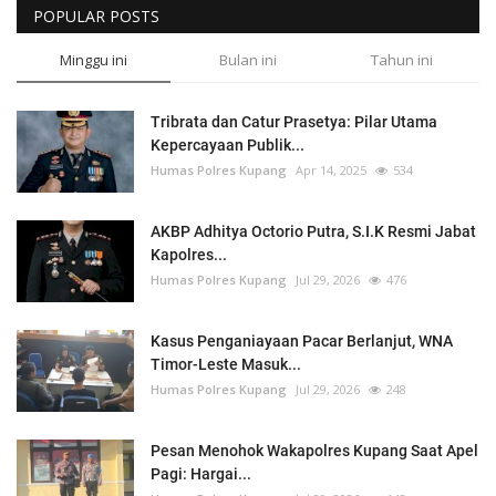
POPULAR POSTS
Minggu ini
Bulan ini
Tahun ini
Tribrata dan Catur Prasetya: Pilar Utama
Kepercayaan Publik...
Humas Polres Kupang
Apr 14, 2025
534
AKBP Adhitya Octorio Putra, S.I.K Resmi Jabat
Kapolres...
Humas Polres Kupang
Jul 29, 2026
476
Kasus Penganiayaan Pacar Berlanjut, WNA
Timor-Leste Masuk...
Humas Polres Kupang
Jul 29, 2026
248
Pesan Menohok Wakapolres Kupang Saat Apel
Pagi: Hargai...