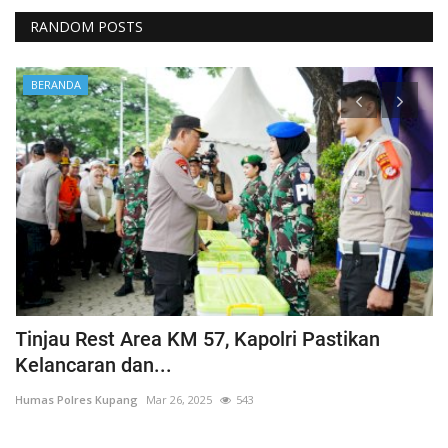
RANDOM POSTS
BERANDA
Tinjau Rest Area KM 57, Kapolri Pastikan
G
Kelancaran dan...
H
Humas Polres Kupang
Mar 26, 2025
543
Hu