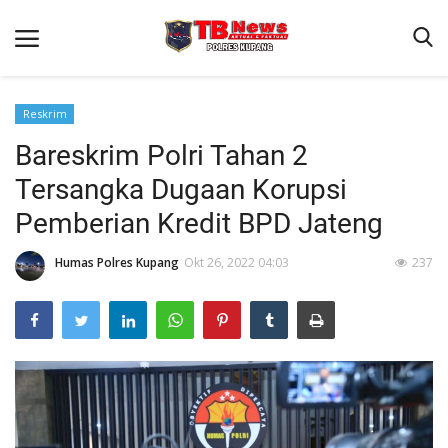
Reskrim
Bareskrim Polri Tahan 2
Beranda
Tersangka Dugaan Korupsi
Terms & Conditions
Pemberian Kredit BPD Jateng
Reskrim
Humas Polres Kupang
Okt 26, 2022 04:03
237
Binkam
Giat Ops
Lantas
Jurnal Kamtibmas
Satwil