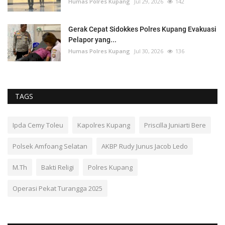
Humas Polres Kupang
Jul 29, 2026
142
Gerak Cepat Sidokkes Polres Kupang Evakuasi
Pelapor yang...
Humas Polres Kupang
Jul 30, 2026
136
TAGS
Ipda Cemy Toleu
Kapolres Kupang
Priscilla Juniarti Bere
Polsek Amfoang Selatan
AKBP Rudy Junus Jacob Ledo
M.Th
Bakti Religi
Polres Kupang
Operasi Pekat Turangga 2025