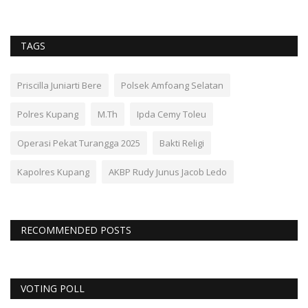
TAGS
Priscilla Juniarti Bere
Polsek Amfoang Selatan
Polres Kupang
M.Th
Ipda Cemy Toleu
Operasi Pekat Turangga 2025
Bakti Religi
Kapolres Kupang
AKBP Rudy Junus Jacob Ledo
RECOMMENDED POSTS
VOTING POLL