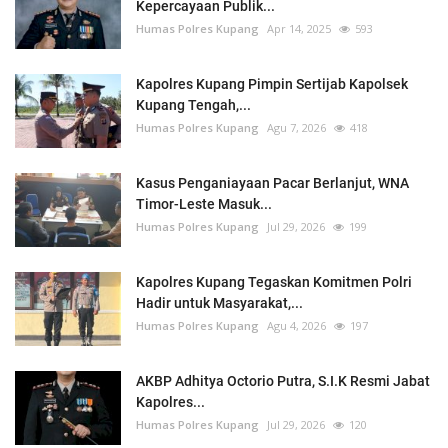
Kepercayaan Publik...
Humas Polres Kupang
Apr 14, 2025
593
Kapolres Kupang Pimpin Sertijab Kapolsek
Kupang Tengah,...
Humas Polres Kupang
Agu 7, 2026
418
Kasus Penganiayaan Pacar Berlanjut, WNA
Timor-Leste Masuk...
Humas Polres Kupang
Jul 29, 2026
199
Kapolres Kupang Tegaskan Komitmen Polri
Hadir untuk Masyarakat,...
Humas Polres Kupang
Agu 4, 2026
197
AKBP Adhitya Octorio Putra, S.I.K Resmi Jabat
Kapolres...
Humas Polres Kupang
Jul 29, 2026
120