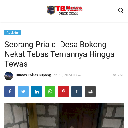
Reskrim
Seorang Pria di Desa Bokong
Beranda
Nekat Tebas Temannya Hingga
Terms & Conditions
Tewas
Reskrim
Humas Polres Kupang
Jan 26, 2024 09:47
261
Binkam
Giat Ops
Lantas
Jurnal Kamtibmas
Satwil