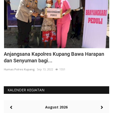
Anjangsana Kapolres Kupang Bawa Harapan
P
dan Senyuman bagi...
A
Humas Polres Kupang
Sep 13, 2022
1551
Hu
KALENDER KEGIATAN
August 2026