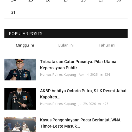
31
POPULAR POSTS
Minggu ini
Bulan ini
Tahun ini
Tribrata dan Catur Prasetya: Pilar Utama
Kepercayaan Publik...
Humas Polres Kupang
Apr 14, 2025
534
AKBP Adhitya Octorio Putra, S.I.K Resmi Jabat
Kapolres...
Humas Polres Kupang
Jul 29, 2026
476
Kasus Penganiayaan Pacar Berlanjut, WNA
Timor-Leste Masuk...