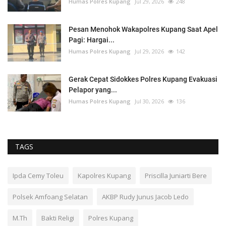
Humas Polres Kupang
Jul 29, 2026
248
Pesan Menohok Wakapolres Kupang Saat Apel
Pagi: Hargai...
Humas Polres Kupang
Jul 29, 2026
142
Gerak Cepat Sidokkes Polres Kupang Evakuasi
Pelapor yang...
Humas Polres Kupang
Jul 30, 2026
136
TAGS
Ipda Cemy Toleu
Kapolres Kupang
Priscilla Juniarti Bere
Polsek Amfoang Selatan
AKBP Rudy Junus Jacob Ledo
M.Th
Bakti Religi
Polres Kupang