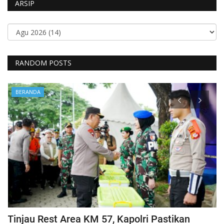
ARSIP
RANDOM POSTS
BERANDA
Tinjau Rest Area KM 57, Kapolri Pastikan
G