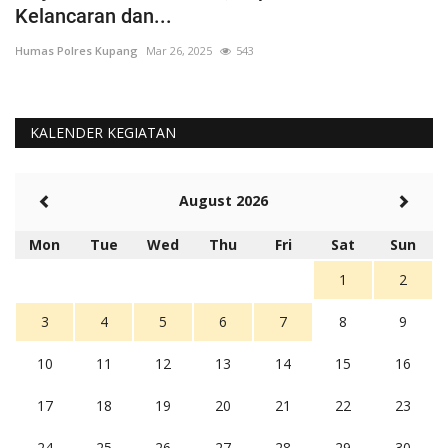
Kelancaran dan...
H
Humas Polres Kupang
Mar 26, 2025
543
Hu
KALENDER KEGIATAN
August 2026
Mon
Tue
Wed
Thu
Fri
Sat
Sun
1
2
3
4
5
6
7
8
9
10
11
12
13
14
15
16
17
18
19
20
21
22
23
24
25
26
27
28
29
30