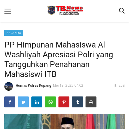
BERANDA
PP Himpunan Mahasiswa Al
Beranda
Washliyah Apresiasi Polri yang
Terms & Conditions
Tangguhkan Penahanan
Reskrim
Mahasiswi ITB
Binkam
Humas Polres Kupang
Mei 13, 2025 04:02
258
Giat Ops
Lantas
Jurnal Kamtibmas
Satwil