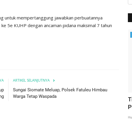
Kupang untuk mempertanggung jawabkan perbuatannya
dan ke 5e KUHP dengan ancaman pidana maksimal 7 tahun
BERANDA
YA
ARTIKEL SELANJUTNYA
up
Sungai Siomate Meluap, Polsek Fatuleu Himbau
ng
Warga Tetap Waspada
N,
Kapolres Kupang Pimpin Sertijab Dua
T
Kapolsek, Tekankan...
P
Humas Polres Kupang
Mei 21, 2026
337
Hu