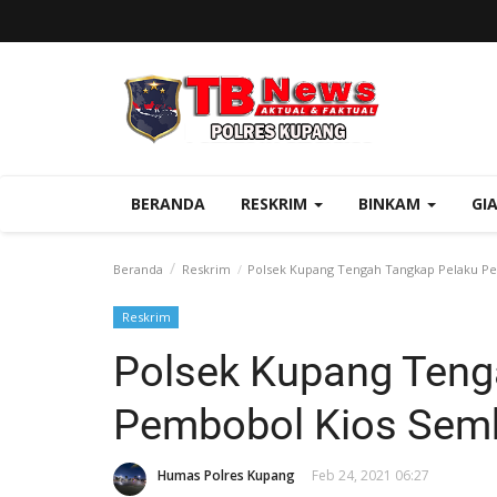
BERANDA
RESKRIM
BINKAM
GI
Beranda
Reskrim
Polsek Kupang Tengah Tangkap Pelaku P
Reskrim
Polsek Kupang Teng
Pembobol Kios Sem
Humas Polres Kupang
Feb 24, 2021 06:27