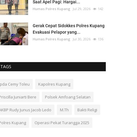
Saat Apel Pagi: Hargai...
Humas Polres Kupang
Jul 29, 2026
142
Gerak Cepat Sidokkes Polres Kupang
Evakuasi Pelapor yang...
Humas Polres Kupang
Jul 30, 2026
136
TAGS
Ipda Cemy Toleu
Kapolres Kupang
Priscilla Juniarti Bere
Polsek Amfoang Selatan
AKBP Rudy Junus Jacob Ledo
M.Th
Bakti Religi
Polres Kupang
Operasi Pekat Turangga 2025