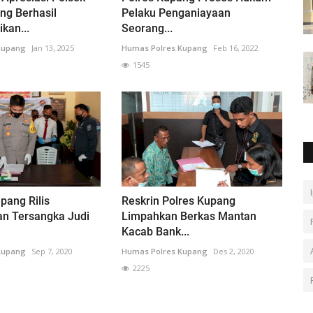
ng Berhasil
Pelaku Penganiayaan
kan...
Seorang...
Kupang
Jan 13, 2025
Humas Polres Kupang
Feb 16, 2022
1545
pang Rilis
Reskrin Polres Kupang
n Tersangka Judi
Limpahkan Berkas Mantan
Kacab Bank...
Kupang
Sep 7, 2020
Humas Polres Kupang
Des 2, 2020
2225