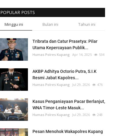
POPULAR POSTS
Minggu ini
Bulan ini
Tahun ini
Tribrata dan Catur Prasetya: Pilar
Utama Kepercayaan Publik...
Humas Polres Kupang
Apr 14, 2025
534
AKBP Adhitya Octorio Putra, S.I.K
Resmi Jabat Kapolres...
Humas Polres Kupang
Jul 29, 2026
476
Kasus Penganiayaan Pacar Berlanjut,
WNA Timor-Leste Masuk...
Humas Polres Kupang
Jul 29, 2026
248
Pesan Menohok Wakapolres Kupang