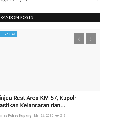
RANDOM POSTS
BERANDA
BERANDA
injau Rest Area KM 57, Kapolri
Guru Besar
astikan Kelancaran dan...
Hargai Hak 
mas Polres Kupang
Mar 26, 2025
543
Humas Polres Ku