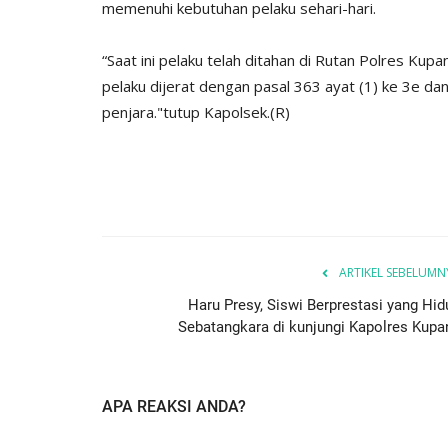
memenuhi kebutuhan pelaku sehari-hari.
“Saat ini pelaku telah ditahan di Rutan Polres 
pelaku dijerat dengan pasal 363 ayat (1) ke 3e 
penjara."tutup Kapolsek.(R)
BERANDA
ARTIKEL SEBELUMN
Haru Presy, Siswi Berprestasi yang Hid
Sebatangkara di kunjungi Kapolres Kupa
if 21 Komodo
Kapolres kupang AKBP ALDINA
ng...Ada...
intruksikan jajaran polres...
1660
Humas Polres Kupang
Des 29, 2019
2149
APA REAKSI ANDA?