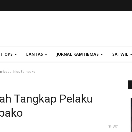
AT OPS
LANTAS
JURNAL KAMTIBMAS
SATWIL
embobol Kios Sembako
ah Tangkap Pelaku
bako
301