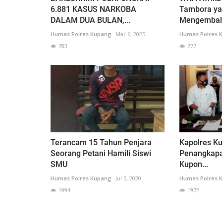
6.881 KASUS NARKOBA
Tambora ya
DALAM DUA BULAN,...
Mengembali
Humas Polres Kupang
Mar 6, 2025
Humas Polres 
783
777
Terancam 15 Tahun Penjara
Kapolres Ku
Seorang Petani Hamili Siswi
Penangkapa
SMU
Kupon...
Humas Polres Kupang
Jul 5, 2020
Humas Polres 
1994
1972