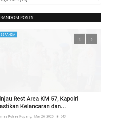
RANDOM POSTS
BERANDA
BERANDA
injau Rest Area KM 57, Kapolri
Guru Besar
astikan Kelancaran dan...
Hargai Hak 
mas Polres Kupang
Mar 26, 2025
543
Humas Polres Ku