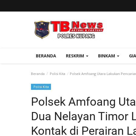
BERANDA
RESKRIM
BINKAM
GI
Beranda
Polisi Kita
Polsek Amfoang Utara Lakukan Pencarian
Polisi Kita
Polsek Amfoang Uta
Dua Nelayan Timor L
Kontak di Perairan L