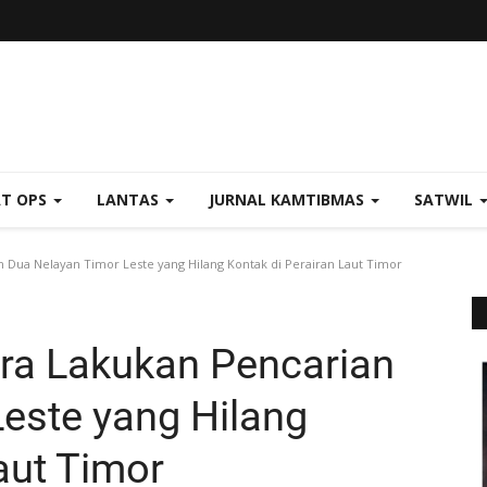
AT OPS
LANTAS
JURNAL KAMTIBMAS
SATWIL
 Dua Nelayan Timor Leste yang Hilang Kontak di Perairan Laut Timor
ra Lakukan Pencarian
este yang Hilang
aut Timor