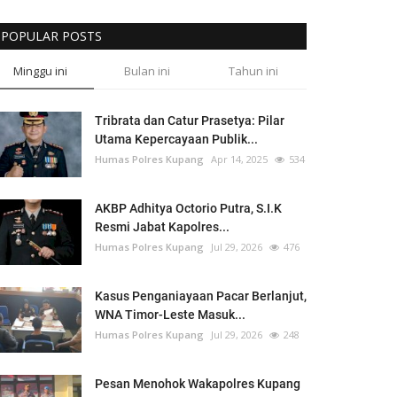
POPULAR POSTS
Minggu ini
Bulan ini
Tahun ini
Tribrata dan Catur Prasetya: Pilar
Utama Kepercayaan Publik...
Humas Polres Kupang
Apr 14, 2025
534
AKBP Adhitya Octorio Putra, S.I.K
Resmi Jabat Kapolres...
Humas Polres Kupang
Jul 29, 2026
476
Kasus Penganiayaan Pacar Berlanjut,
WNA Timor-Leste Masuk...
Humas Polres Kupang
Jul 29, 2026
248
Pesan Menohok Wakapolres Kupang