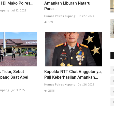
 Di Mako Polres...
Amankan Liburan Nataru
Pada...
Kupang
Jul 10, 2022
Humas Polres Kupang
Des 27, 2024
559
 Tidur, Sebut
Kapolda NTT Chat Anggotanya,
upang Saat Apel
Puji Keberhasilan Amankan...
Humas Polres Kupang
Des 26, 2023
Kupang
Jan 3, 2022
2686