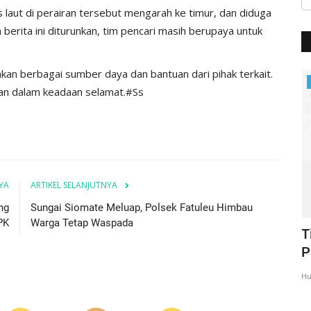
 laut di perairan tersebut mengarah ke timur, dan diduga
berita ini diturunkan, tim pencari masih berupaya untuk
kan berbagai sumber daya dan bantuan dari pihak terkait.
BERANDA
an dalam keadaan selamat.#Ss
YA
ARTIKEL SELANJUTNYA
ng
Sungai Siomate Meluap, Polsek Fatuleu Himbau
PK
Warga Tetap Waspada
N,
Kapolres Kupang Pimpin Sertijab Dua
T
Kapolsek, Tekankan...
P
Humas Polres Kupang
Mei 21, 2026
337
Hu