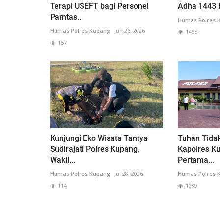
Terapi USEFT bagi Personel
Adha 1443 H
Pamtas...
Humas Polres 
Humas Polres Kupang
Jun 26, 2026
1455
157
Kunjungi Eko Wisata Tantya
Tuhan Tidak
Sudirajati Polres Kupang,
Kapolres K
Wakil...
Pertama...
Humas Polres Kupang
Jul 28, 2026
Humas Polres 
114
1989