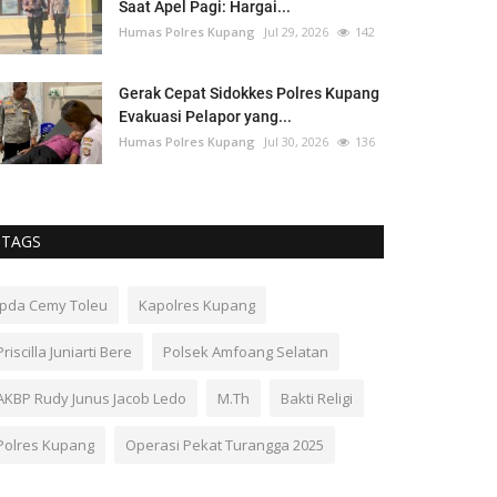
Saat Apel Pagi: Hargai...
Humas Polres Kupang
Jul 29, 2026
142
Gerak Cepat Sidokkes Polres Kupang
Evakuasi Pelapor yang...
Humas Polres Kupang
Jul 30, 2026
136
TAGS
Ipda Cemy Toleu
Kapolres Kupang
Priscilla Juniarti Bere
Polsek Amfoang Selatan
AKBP Rudy Junus Jacob Ledo
M.Th
Bakti Religi
Polres Kupang
Operasi Pekat Turangga 2025