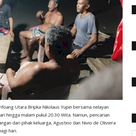
mfoang Utara Bripka Nikolaus Yupin bersama nelayan
ari hingga malam pukul 20.30 Wita. Namun, pencarian
an dari pihak keluarga, Agustino dan Nivio de Oliviera
agi hari.