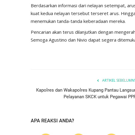
Berdasarkan informasi dari nelayan setempat, arus
kuat kedua nelayan tersebut terseret arus. Hingga 
menemukan tanda-tanda keberadaan mereka.
Pencarian akan terus dilanjutkan dengan mengerah
BERANDA
Semoga Agustino dan Nivio dapat segera ditemuk
ARTIKEL SEBELUMN
Kapolres dan Wakapolres Kupang Pantau Langsu
Pelayanan SKCK untuk Pegawai PP
if 21 Komodo
Kapolres kupang AKBP ALDINA
ng...Ada...
intruksikan jajaran polres...
1660
Humas Polres Kupang
Des 29, 2019
2149
APA REAKSI ANDA?