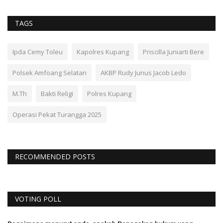
TAGS
Ipda Cemy Toleu
Kapolres Kupang
Priscilla Juniarti Bere
Polsek Amfoang Selatan
AKBP Rudy Junus Jacob Ledo
M.Th
Bakti Religi
Polres Kupang
Operasi Pekat Turangga 2025
RECOMMENDED POSTS
VOTING POLL