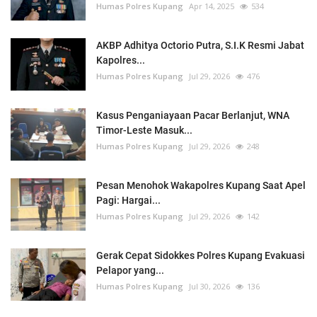
Humas Polres Kupang
Apr 14, 2025
534
AKBP Adhitya Octorio Putra, S.I.K Resmi Jabat
Kapolres...
Humas Polres Kupang
Jul 29, 2026
476
Kasus Penganiayaan Pacar Berlanjut, WNA
Timor-Leste Masuk...
Humas Polres Kupang
Jul 29, 2026
248
Pesan Menohok Wakapolres Kupang Saat Apel
Pagi: Hargai...
Humas Polres Kupang
Jul 29, 2026
142
Gerak Cepat Sidokkes Polres Kupang Evakuasi
Pelapor yang...
Humas Polres Kupang
Jul 30, 2026
136