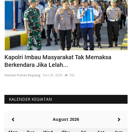
Kapolri Imbau Masyarakat Tak Memaksa
K
Berkendara Jika Lelah...
H
Humas Polres Kupang
Des 20, 2024
552
Hu
KALENDER KEGIATAN
August 2026