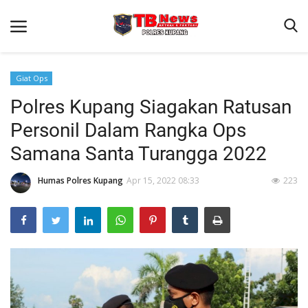
Giat Ops
Polres Kupang Siagakan Ratusan
Beranda
Personil Dalam Rangka Ops
Terms & Conditions
Samana Santa Turangga 2022
Reskrim
Humas Polres Kupang
Apr 15, 2022 08:33
223
Binkam
Giat Ops
Lantas
Jurnal Kamtibmas
Satwil