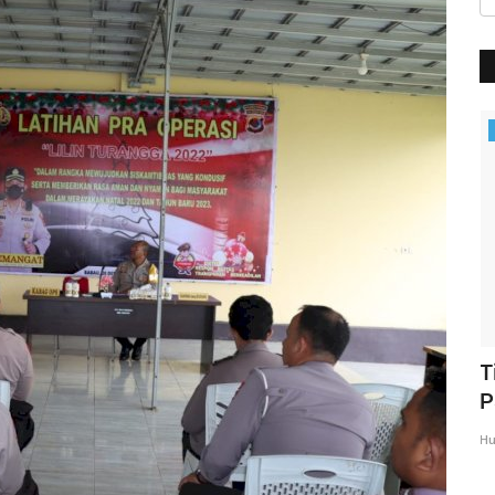
BERANDA
N,
Kapolres Kupang Pimpin Sertijab Dua
T
Kapolsek, Tekankan...
P
Humas Polres Kupang
Mei 21, 2026
337
Hu