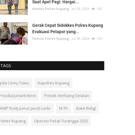
Saat Apel Pagi: Hargai...
Humas Polres Kupang
Jul 29, 2026
142
Gerak Cepat Sidokkes Polres Kupang
Evakuasi Pelapor yang...
Humas Polres Kupang
Jul 30, 2026
136
TAGS
Ipda Cemy Toleu
Kapolres Kupang
Priscilla Juniarti Bere
Polsek Amfoang Selatan
AKBP Rudy Junus Jacob Ledo
M.Th
Bakti Religi
Polres Kupang
Operasi Pekat Turangga 2025