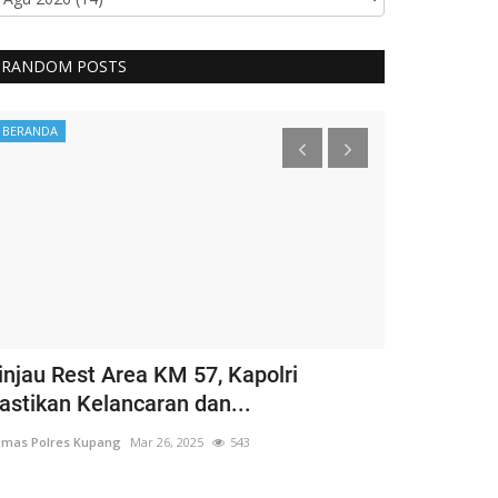
RANDOM POSTS
BERANDA
BERANDA
injau Rest Area KM 57, Kapolri
Guru Besar
astikan Kelancaran dan...
Hargai Hak 
mas Polres Kupang
Mar 26, 2025
543
Humas Polres Ku