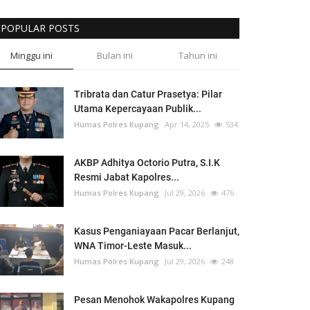
POPULAR POSTS
Minggu ini
Bulan ini
Tahun ini
Tribrata dan Catur Prasetya: Pilar
Utama Kepercayaan Publik...
Humas Polres Kupang
Apr 14, 2025
534
AKBP Adhitya Octorio Putra, S.I.K
Resmi Jabat Kapolres...
Humas Polres Kupang
Jul 29, 2026
476
Kasus Penganiayaan Pacar Berlanjut,
WNA Timor-Leste Masuk...
Humas Polres Kupang
Jul 29, 2026
248
Pesan Menohok Wakapolres Kupang