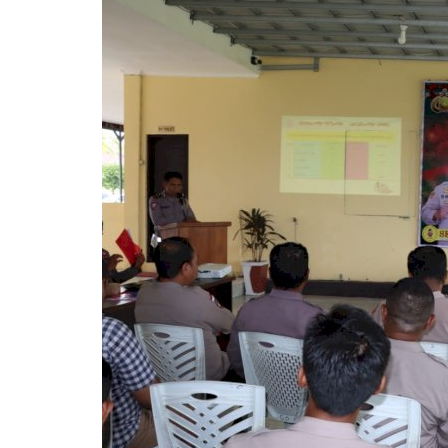
BERANDA
if 21 Komodo
Kapolres kupang AKBP ALDINA
ng...Ada...
intruksikan jajaran polres...
1660
Humas Polres Kupang
Des 29, 2019
2149