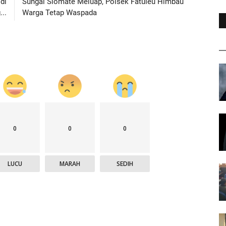
di
Sungai Siomate Meluap, Polsek Fatuleu Himbau
..
Warga Tetap Waspada
0
0
0
LUCU
MARAH
SEDIH