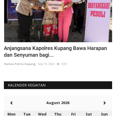
Anjangsana Kapolres Kupang Bawa Harapan
P
dan Senyuman bagi...
A
Humas Polres Kupang
Sep 13, 2022
1551
Hu
KALENDER KEGIATAN
August 2026
Mon
Tue
Wed
Thu
Fri
Sat
Sun