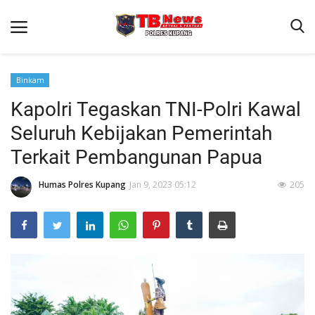
Binkam
Kapolri Tegaskan TNI-Polri Kawal
Beranda
Seluruh Kebijakan Pemerintah
Terms & Conditions
Terkait Pembangunan Papua
Reskrim
Humas Polres Kupang
Jan 9, 2023 05:12
205
Binkam
Giat Ops
Lantas
Jurnal Kamtibmas
Satwil