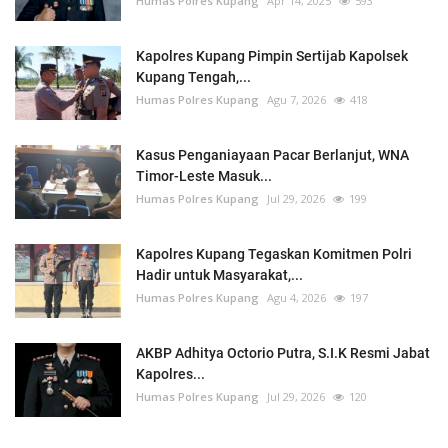
Humas Polres Kupang
Apr 14, 2025
593
Kapolres Kupang Pimpin Sertijab Kapolsek
Kupang Tengah,...
Humas Polres Kupang
Agu 7, 2026
418
Kasus Penganiayaan Pacar Berlanjut, WNA
Timor-Leste Masuk...
Humas Polres Kupang
Jul 29, 2026
199
Kapolres Kupang Tegaskan Komitmen Polri
Hadir untuk Masyarakat,...
Humas Polres Kupang
Agu 4, 2026
197
AKBP Adhitya Octorio Putra, S.I.K Resmi Jabat
Kapolres...
Humas Polres Kupang
Jul 29, 2026
120