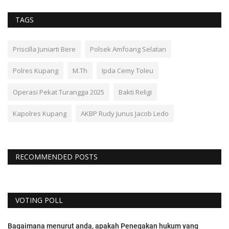
TAGS
Priscilla Juniarti Bere
Polsek Amfoang Selatan
Polres Kupang
M.Th
Ipda Cemy Toleu
Operasi Pekat Turangga 2025
Bakti Religi
Kapolres Kupang
AKBP Rudy Junus Jacob Ledo
RECOMMENDED POSTS
VOTING POLL
Bagaimana menurut anda, apakah Penegakan hukum yang