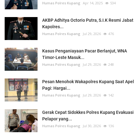
Humas Polres Kupang
Apr 14, 2025
534
AKBP Adhitya Octorio Putra, S.I.K Resmi Jabat
Kapolres...
Humas Polres Kupang
Jul 29, 2026
476
Kasus Penganiayaan Pacar Berlanjut, WNA
Timor-Leste Masuk...
Humas Polres Kupang
Jul 29, 2026
248
Pesan Menohok Wakapolres Kupang Saat Apel
Pagi: Hargai...
Humas Polres Kupang
Jul 29, 2026
142
Gerak Cepat Sidokkes Polres Kupang Evakuasi
Pelapor yang...
Humas Polres Kupang
Jul 30, 2026
136