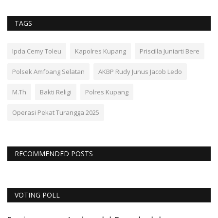
TAGS
Ipda Cemy Toleu
Kapolres Kupang
Priscilla Juniarti Bere
Polsek Amfoang Selatan
AKBP Rudy Junus Jacob Ledo
M.Th
Bakti Religi
Polres Kupang
Operasi Pekat Turangga 2025
RECOMMENDED POSTS
VOTING POLL