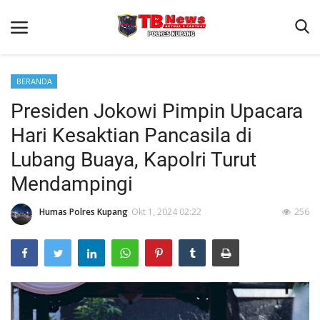
BERANDA
Presiden Jokowi Pimpin Upacara
Beranda
Hari Kesaktian Pancasila di
Terms & Conditions
Lubang Buaya, Kapolri Turut
Reskrim
Mendampingi
Binkam
Humas Polres Kupang
Okt 1, 2024 02:22
256
Giat Ops
Lantas
Jurnal Kamtibmas
Satwil