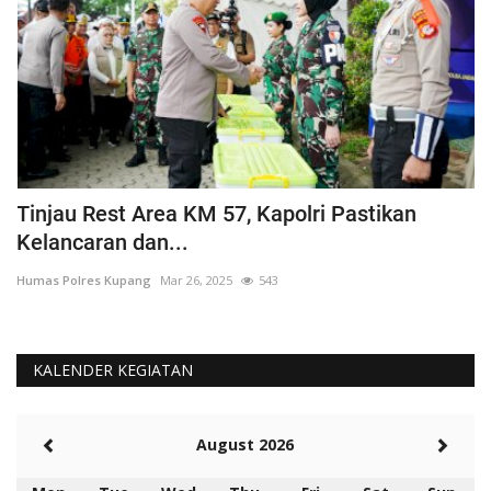
Tinjau Rest Area KM 57, Kapolri Pastikan
G
Kelancaran dan...
H
Humas Polres Kupang
Mar 26, 2025
543
Hu
KALENDER KEGIATAN
August 2026