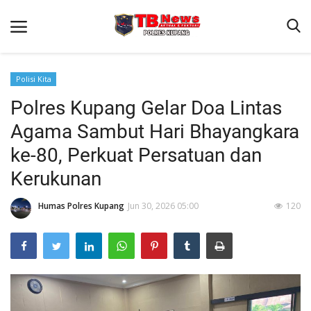
Polisi Kita
Polres Kupang Gelar Doa Lintas
Beranda
Agama Sambut Hari Bhayangkara
Terms & Conditions
ke-80, Perkuat Persatuan dan
Reskrim
Kerukunan
Binkam
Humas Polres Kupang
Jun 30, 2026 05:00
120
Giat Ops
Lantas
Jurnal Kamtibmas
Satwil