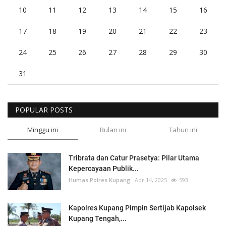
10
11
12
13
14
15
16
17
18
19
20
21
22
23
24
25
26
27
28
29
30
31
POPULAR POSTS
Minggu ini
Bulan ini
Tahun ini
Tribrata dan Catur Prasetya: Pilar Utama
Kepercayaan Publik...
Humas Polres Kupang
Apr 14, 2025
593
Kapolres Kupang Pimpin Sertijab Kapolsek
Kupang Tengah,...