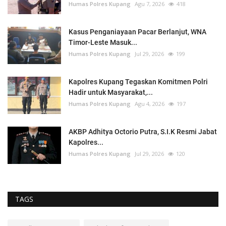
Humas Polres Kupang
Agu 7, 2026
418
Kasus Penganiayaan Pacar Berlanjut, WNA
Timor-Leste Masuk...
Humas Polres Kupang
Jul 29, 2026
199
Kapolres Kupang Tegaskan Komitmen Polri
Hadir untuk Masyarakat,...
Humas Polres Kupang
Agu 4, 2026
197
AKBP Adhitya Octorio Putra, S.I.K Resmi Jabat
Kapolres...
Humas Polres Kupang
Jul 29, 2026
120
TAGS