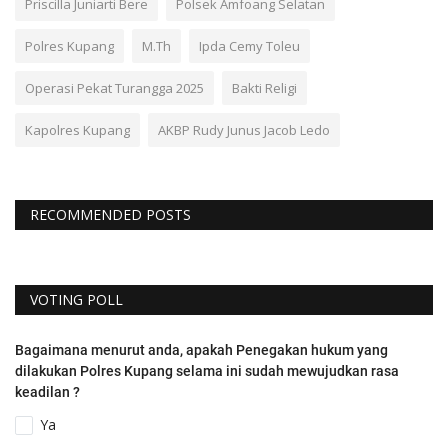
Priscilla Juniarti Bere
Polsek Amfoang Selatan
Polres Kupang
M.Th
Ipda Cemy Toleu
Operasi Pekat Turangga 2025
Bakti Religi
Kapolres Kupang
AKBP Rudy Junus Jacob Ledo
RECOMMENDED POSTS
VOTING POLL
Bagaimana menurut anda, apakah Penegakan hukum yang
dilakukan Polres Kupang selama ini sudah mewujudkan rasa
keadilan ?
Ya