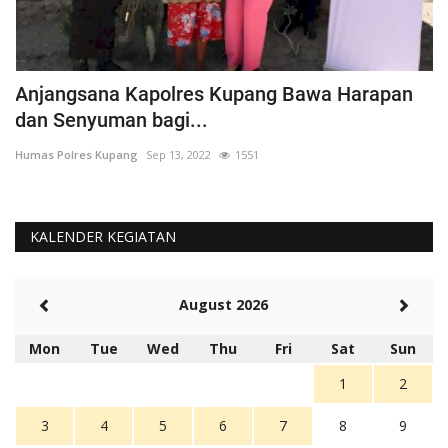
Anjangsana Kapolres Kupang Bawa Harapan
P
dan Senyuman bagi...
A
Humas Polres Kupang
Sep 13, 2022
1551
Hu
KALENDER KEGIATAN
August 2026
Mon
Tue
Wed
Thu
Fri
Sat
Sun
1
2
3
4
5
6
7
8
9