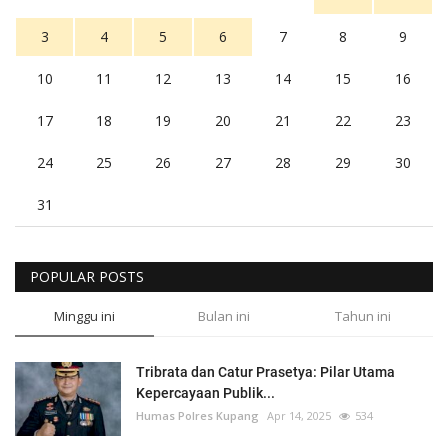
3
4
5
6
7
8
9
10
11
12
13
14
15
16
17
18
19
20
21
22
23
24
25
26
27
28
29
30
31
POPULAR POSTS
Minggu ini
Bulan ini
Tahun ini
Tribrata dan Catur Prasetya: Pilar Utama
Kepercayaan Publik...
Humas Polres Kupang
Apr 14, 2025
534