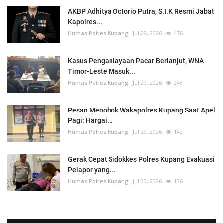
AKBP Adhitya Octorio Putra, S.I.K Resmi Jabat
Kapolres...
Humas Polres Kupang
Jul 29, 2026
476
Kasus Penganiayaan Pacar Berlanjut, WNA
Timor-Leste Masuk...
Humas Polres Kupang
Jul 29, 2026
248
Pesan Menohok Wakapolres Kupang Saat Apel
Pagi: Hargai...
Humas Polres Kupang
Jul 29, 2026
142
Gerak Cepat Sidokkes Polres Kupang Evakuasi
Pelapor yang...
Humas Polres Kupang
Jul 30, 2026
136