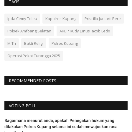
TAGS
Ipda Cemy Toleu
Kapolres Kupang
Priscilla Juniarti Bere
Polsek Amfoang Selatan
AKBP Rudy Junus Jacob Ledo
M.Th
Bakti Religi
Polres Kupang
Operasi Pekat Turangga 2025
RECOMMENDED POSTS
VOTING POLL
Bagaimana menurut anda, apakah Penegakan hukum yang
dilakukan Polres Kupang selama ini sudah mewujudkan rasa