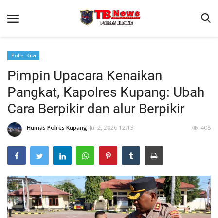
Polisi Kita
Pimpin Upacara Kenaikan
Beranda
Pangkat, Kapolres Kupang: Ubah
Terms & Conditions
Cara Berpikir dan alur Berpikir
Reskrim
Humas Polres Kupang
Jul 2, 2026 12:13
408
Binkam
Giat Ops
Lantas
Jurnal Kamtibmas
Satwil