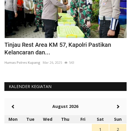
Tinjau Rest Area KM 57, Kapolri Pastikan
G
Kelancaran dan...
H
Humas Polres Kupang
Mar 26, 2025
543
Hu
KALENDER KEGIATAN
August 2026
Mon
Tue
Wed
Thu
Fri
Sat
Sun
1
2