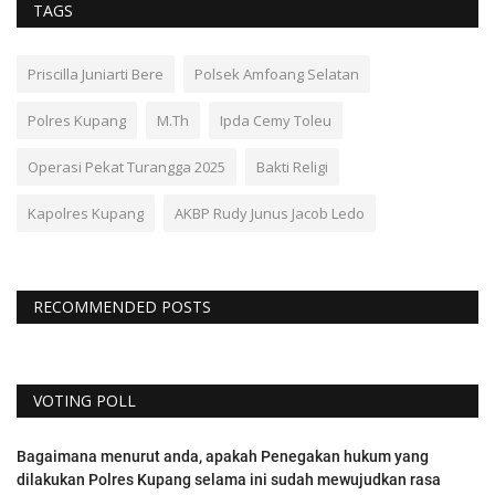
TAGS
Priscilla Juniarti Bere
Polsek Amfoang Selatan
Polres Kupang
M.Th
Ipda Cemy Toleu
Operasi Pekat Turangga 2025
Bakti Religi
Kapolres Kupang
AKBP Rudy Junus Jacob Ledo
RECOMMENDED POSTS
VOTING POLL
Bagaimana menurut anda, apakah Penegakan hukum yang
dilakukan Polres Kupang selama ini sudah mewujudkan rasa