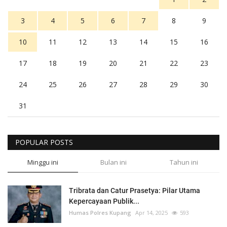
3
4
5
6
7
8
9
10
11
12
13
14
15
16
17
18
19
20
21
22
23
24
25
26
27
28
29
30
31
POPULAR POSTS
Minggu ini
Bulan ini
Tahun ini
Tribrata dan Catur Prasetya: Pilar Utama
Kepercayaan Publik...
Humas Polres Kupang
Apr 14, 2025
593