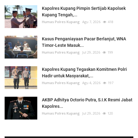
Kapolres Kupang Pimpin Sertijab Kapolsek
Kupang Tengah,...
Humas Polres Kupang
Agu 7, 2026
418
Kasus Penganiayaan Pacar Berlanjut, WNA
Timor-Leste Masuk...
Humas Polres Kupang
Jul 29, 2026
199
Kapolres Kupang Tegaskan Komitmen Polri
Hadir untuk Masyarakat,...
Humas Polres Kupang
Agu 4, 2026
197
AKBP Adhitya Octorio Putra, S.I.K Resmi Jabat
Kapolres...
Humas Polres Kupang
Jul 29, 2026
120