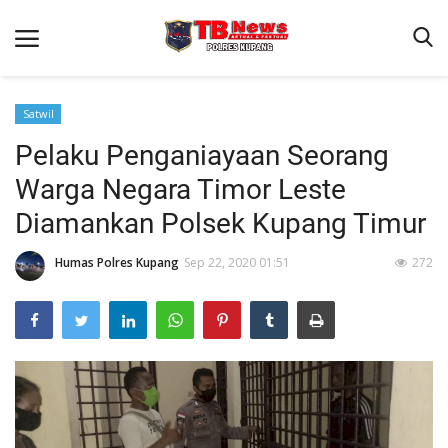
Satwil
Pelaku Penganiayaan Seorang
Beranda
Warga Negara Timor Leste
Terms & Conditions
Diamankan Polsek Kupang Timur
Reskrim
Humas Polres Kupang
Sep 22, 2020 01:51
272
Binkam
Giat Ops
Lantas
Jurnal Kamtibmas
Satwil