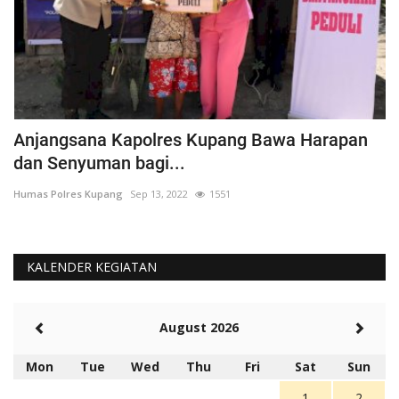
Anjangsana Kapolres Kupang Bawa Harapan
P
dan Senyuman bagi...
A
Humas Polres Kupang
Sep 13, 2022
1551
Hu
KALENDER KEGIATAN
August 2026
Mon
Tue
Wed
Thu
Fri
Sat
Sun
1
2