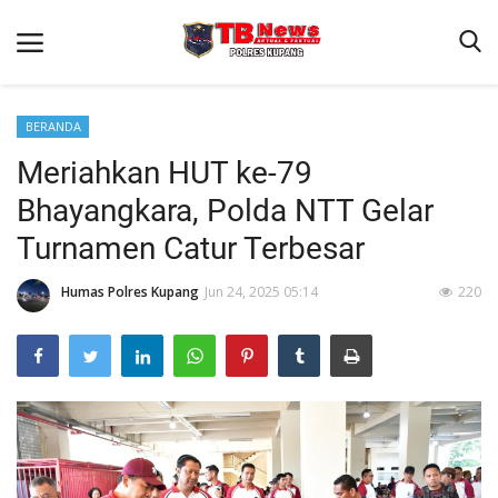
BERANDA
Meriahkan HUT ke-79
Beranda
Bhayangkara, Polda NTT Gelar
Terms & Conditions
Turnamen Catur Terbesar
Reskrim
Humas Polres Kupang
Jun 24, 2025 05:14
220
Binkam
Giat Ops
Lantas
Jurnal Kamtibmas
Satwil