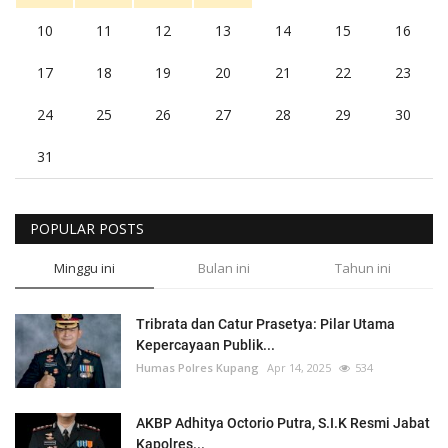
10
11
12
13
14
15
16
17
18
19
20
21
22
23
24
25
26
27
28
29
30
31
POPULAR POSTS
Minggu ini
Bulan ini
Tahun ini
Tribrata dan Catur Prasetya: Pilar Utama
Kepercayaan Publik...
Humas Polres Kupang
Apr 14, 2025
534
AKBP Adhitya Octorio Putra, S.I.K Resmi Jabat
Kapolres...