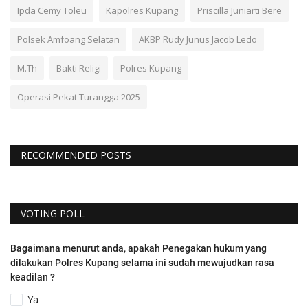
Ipda Cemy Toleu
Kapolres Kupang
Priscilla Juniarti Bere
Polsek Amfoang Selatan
AKBP Rudy Junus Jacob Ledo
M.Th
Bakti Religi
Polres Kupang
Operasi Pekat Turangga 2025
RECOMMENDED POSTS
VOTING POLL
Bagaimana menurut anda, apakah Penegakan hukum yang
dilakukan Polres Kupang selama ini sudah mewujudkan rasa
keadilan ?
Ya