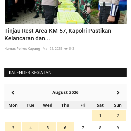
Tinjau Rest Area KM 57, Kapolri Pastikan
G
Kelancaran dan...
H
Humas Polres Kupang
Mar 26, 2025
543
Hu
KALENDER KEGIATAN
August 2026
Mon
Tue
Wed
Thu
Fri
Sat
Sun
1
2
3
4
5
6
7
8
9