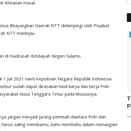
ti Khitanan masal.
etua Bhayangkari Daerah NTT didampingi oleh Pejabat
rah NTT meninjau
BERANDA
an di madrasah Ibtidaiyah Negeri Sulamu.
 Juli 2021 nanti Kepolisian Negara Republik Indonesia
sebut sudah dapat dirasakan hasil karya dan kerja Polri
asyarakat Nusa Tenggara Timur pada khususnya.
N,
Kapolres Kupang Pimpin Sertijab Dua
T
Kapolsek, Tekankan...
P
ya jangan menjadi jurang pemisah diantara Polri dan
Humas Polres Kupang
Mei 21, 2026
337
Hu
at harus saling membantu, bahu membahu dalam menangani