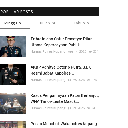
POPULAR POSTS
Minggu ini
Bulan ini
Tahun ini
Tribrata dan Catur Prasetya: Pilar
Utama Kepercayaan Publik...
Humas Polres Kupang
Apr 14, 2025
534
AKBP Adhitya Octorio Putra, S.I.K
Resmi Jabat Kapolres...
Humas Polres Kupang
Jul 29, 2026
476
Kasus Penganiayaan Pacar Berlanjut,
WNA Timor-Leste Masuk...
Humas Polres Kupang
Jul 29, 2026
248
Pesan Menohok Wakapolres Kupang