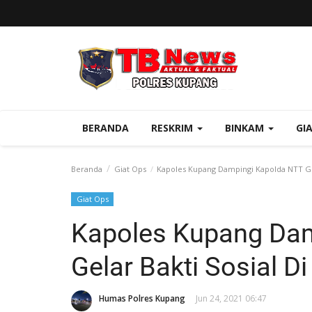
BERANDA
RESKRIM
BINKAM
GI
Beranda
Giat Ops
Kapoles Kupang Dampingi Kapolda NTT Gel
Giat Ops
Kapoles Kupang Dam
Gelar Bakti Sosial D
Humas Polres Kupang
Jun 24, 2021 06:47