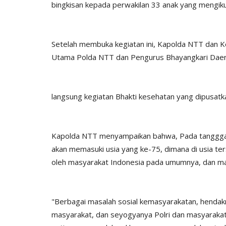
bingkisan kepada perwakilan 33 anak yang mengiku
Setelah membuka kegiatan ini, Kapolda NTT dan K
Utama Polda NTT dan Pengurus Bhayangkari Dae
BERANDA
langsung kegiatan Bhakti kesehatan yang dipusatk
Kapolda NTT menyampaikan bahwa, Pada tangggal 1
akan memasuki usia yang ke-75, dimana di usia ter
oleh masyarakat Indonesia pada umumnya, dan m
if 21 Komodo
Kapolres kupang AKBP ALDINA
ng...Ada...
intruksikan jajaran polres...
"Berbagai masalah sosial kemasyarakatan, hendakn
1660
Humas Polres Kupang
Des 29, 2019
2149
masyarakat, dan seyogyanya Polri dan masyarak