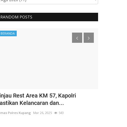
RANDOM POSTS
BERANDA
BERANDA
injau Rest Area KM 57, Kapolri
Guru Besar
astikan Kelancaran dan...
Hargai Hak 
mas Polres Kupang
Mar 26, 2025
543
Humas Polres Ku