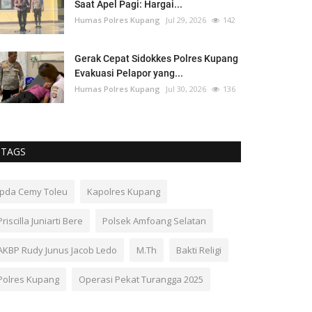
Saat Apel Pagi: Hargai...
Humas Polres Kupang
Jul 29, 2026
142
Gerak Cepat Sidokkes Polres Kupang
Evakuasi Pelapor yang...
Humas Polres Kupang
Jul 30, 2026
136
TAGS
Ipda Cemy Toleu
Kapolres Kupang
Priscilla Juniarti Bere
Polsek Amfoang Selatan
AKBP Rudy Junus Jacob Ledo
M.Th
Bakti Religi
Polres Kupang
Operasi Pekat Turangga 2025