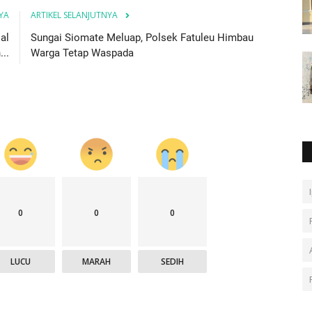
YA
ARTIKEL SELANJUTNYA
al
Sungai Siomate Meluap, Polsek Fatuleu Himbau
..
Warga Tetap Waspada
0
0
0
LUCU
MARAH
SEDIH