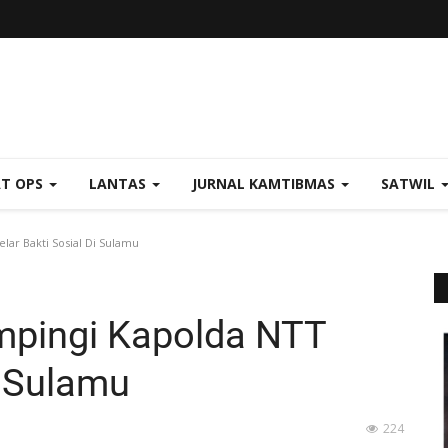
AT OPS
LANTAS
JURNAL KAMTIBMAS
SATWIL
ar Bakti Sosial Di Sulamu
pingi Kapolda NTT
i Sulamu
224