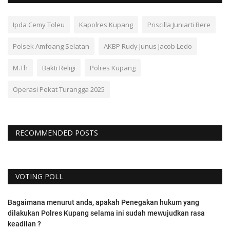
Ipda Cemy Toleu
Kapolres Kupang
Priscilla Juniarti Bere
Polsek Amfoang Selatan
AKBP Rudy Junus Jacob Ledo
M.Th
Bakti Religi
Polres Kupang
Operasi Pekat Turangga 2025
RECOMMENDED POSTS
VOTING POLL
Bagaimana menurut anda, apakah Penegakan hukum yang
dilakukan Polres Kupang selama ini sudah mewujudkan rasa
keadilan ?