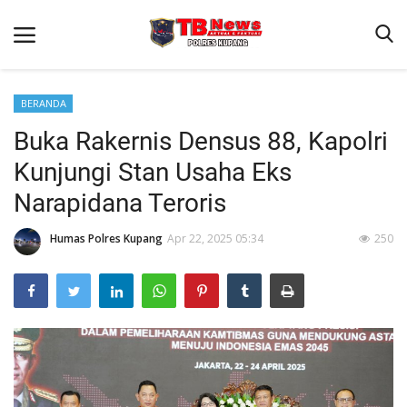
BERANDA
Buka Rakernis Densus 88, Kapolri
Beranda
Kunjungi Stan Usaha Eks
Terms & Conditions
Narapidana Teroris
Reskrim
Humas Polres Kupang
Apr 22, 2025 05:34
250
Binkam
Giat Ops
Lantas
Jurnal Kamtibmas
Satwil