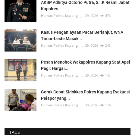
AKBP Adhitya Octorio Putra, S.I.K Resmi Jabat
Kapolres...
Humas Polres Kupang
Jul 29, 2026
476
Kasus Penganiayaan Pacar Berlanjut, WNA
Timor-Leste Masuk...
Humas Polres Kupang
Jul 29, 2026
248
Pesan Menohok Wakapolres Kupang Saat Apel
Pagi: Hargai...
Humas Polres Kupang
Jul 29, 2026
142
Gerak Cepat Sidokkes Polres Kupang Evakuasi
Pelapor yang...
Humas Polres Kupang
Jul 30, 2026
136
TAGS