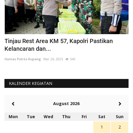
Tinjau Rest Area KM 57, Kapolri Pastikan
G
Kelancaran dan...
H
Humas Polres Kupang
Mar 26, 2025
543
Hu
KALENDER KEGIATAN
August 2026
Mon
Tue
Wed
Thu
Fri
Sat
Sun
1
2