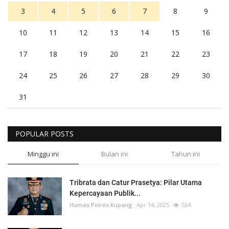
3
4
5
6
7
8
9
10
11
12
13
14
15
16
17
18
19
20
21
22
23
24
25
26
27
28
29
30
31
POPULAR POSTS
Minggu ini
Bulan ini
Tahun ini
Tribrata dan Catur Prasetya: Pilar Utama
Kepercayaan Publik...
Humas Polres Kupang
Apr 14, 2025
534