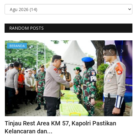
RANDOM POSTS
BERANDA
Tinjau Rest Area KM 57, Kapolri Pastikan
G
Kelancaran dan...
H