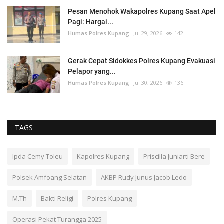
Pesan Menohok Wakapolres Kupang Saat Apel
Pagi: Hargai...
Humas Polres Kupang
Jul 29, 2026
142
Gerak Cepat Sidokkes Polres Kupang Evakuasi
Pelapor yang...
Humas Polres Kupang
Jul 30, 2026
136
TAGS
Ipda Cemy Toleu
Kapolres Kupang
Priscilla Juniarti Bere
Polsek Amfoang Selatan
AKBP Rudy Junus Jacob Ledo
M.Th
Bakti Religi
Polres Kupang
Operasi Pekat Turangga 2025