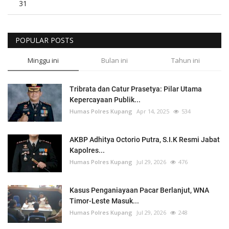
31
POPULAR POSTS
Minggu ini
Bulan ini
Tahun ini
Tribrata dan Catur Prasetya: Pilar Utama
Kepercayaan Publik...
Humas Polres Kupang
Apr 14, 2025
534
AKBP Adhitya Octorio Putra, S.I.K Resmi Jabat
Kapolres...
Humas Polres Kupang
Jul 29, 2026
476
Kasus Penganiayaan Pacar Berlanjut, WNA
Timor-Leste Masuk...
Humas Polres Kupang
Jul 29, 2026
248