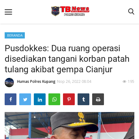
BERANDA
Pusdokkes: Dua ruang operasi
Beranda
disediakan tangani korban patah
Terms & Conditions
tulang akibat gempa Cianjur
Reskrim
Humas Polres Kupang
Nop 26, 2022 08:04
195
Binkam
Giat Ops
Lantas
Jurnal Kamtibmas
Satwil