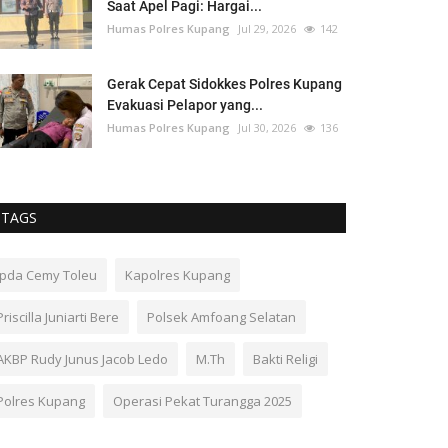
Saat Apel Pagi: Hargai...
Humas Polres Kupang
Jul 29, 2026
142
Gerak Cepat Sidokkes Polres Kupang
Evakuasi Pelapor yang...
Humas Polres Kupang
Jul 30, 2026
136
TAGS
Ipda Cemy Toleu
Kapolres Kupang
Priscilla Juniarti Bere
Polsek Amfoang Selatan
AKBP Rudy Junus Jacob Ledo
M.Th
Bakti Religi
Polres Kupang
Operasi Pekat Turangga 2025