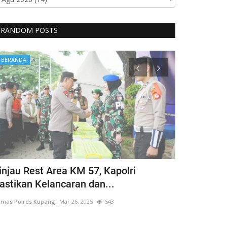
RANDOM POSTS
BERANDA
BERANDA
injau Rest Area KM 57, Kapolri
Guru Besar
astikan Kelancaran dan...
Hargai Hak 
mas Polres Kupang
Mar 26, 2025
543
Humas Polres Ku