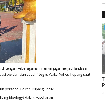
BERANDA
a di tengah keberagaman, namun juga menjadi landasan
ndasi perdamaian abadi," tegas Waka Polres Kupang saat
N,
Kapolres Kupang Pimpin Sertijab Dua
T
Kapolsek, Tekankan...
P
uruh personel Polres Kupang untuk:
Humas Polres Kupang
Mei 21, 2026
337
Hu
living ideology) dalam keseharian.