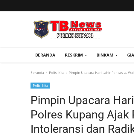
BERANDA
RESKRIM
BINKAM
GI
Beranda
Polisi Kita
Pimpin Upacara Hari Lahir Pancasila, Wa
Polisi Kita
Pimpin Upacara Hari
Polres Kupang Ajak
Intoleransi dan Radi