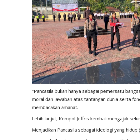
BERANDA
​"Pancasila bukan hanya sebagai pemersatu bangs
moral dan jawaban atas tantangan dunia serta fo
if 21 Komodo
Kapolres kupang AKBP ALDINA
membacakan amanat.
ng...Ada...
intruksikan jajaran polres...
​Lebih lanjut, Kompol Jeffris kembali mengajak sel
1660
Humas Polres Kupang
Des 29, 2019
2149
Menjadikan Pancasila sebagai ideologi yang hidup (