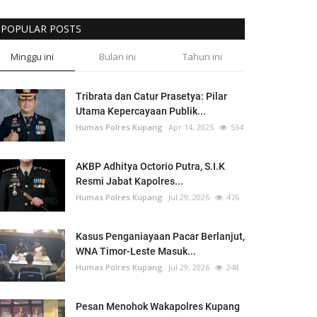
POPULAR POSTS
Minggu ini
Bulan ini
Tahun ini
Tribrata dan Catur Prasetya: Pilar
Utama Kepercayaan Publik...
Humas Polres Kupang
Apr 14, 2025
534
AKBP Adhitya Octorio Putra, S.I.K
Resmi Jabat Kapolres...
Humas Polres Kupang
Jul 29, 2026
476
Kasus Penganiayaan Pacar Berlanjut,
WNA Timor-Leste Masuk...
Humas Polres Kupang
Jul 29, 2026
248
Pesan Menohok Wakapolres Kupang