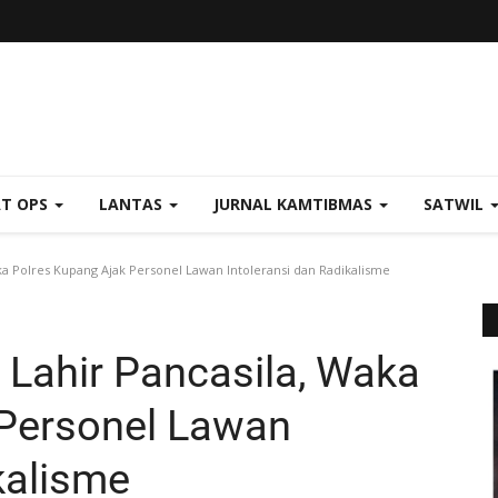
AT OPS
LANTAS
JURNAL KAMTIBMAS
SATWIL
ka Polres Kupang Ajak Personel Lawan Intoleransi dan Radikalisme
 Lahir Pancasila, Waka
 Personel Lawan
kalisme