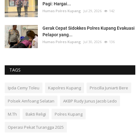
Pagi: Hargai...
Humas Polres Kupang
Jul 29, 2026
142
Gerak Cepat Sidokkes Polres Kupang Evakuasi
Pelapor yang...
Humas Polres Kupang
Jul 30, 2026
136
TAGS
Ipda Cemy Toleu
Kapolres Kupang
Priscilla Juniarti Bere
Polsek Amfoang Selatan
AKBP Rudy Junus Jacob Ledo
M.Th
Bakti Religi
Polres Kupang
Operasi Pekat Turangga 2025