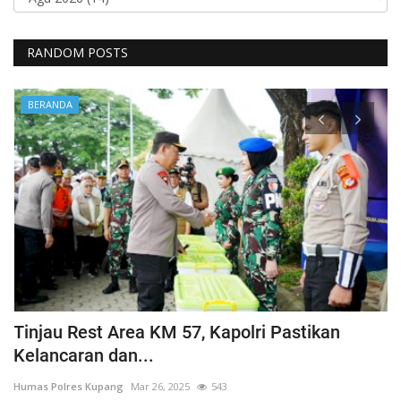
RANDOM POSTS
BERANDA
Tinjau Rest Area KM 57, Kapolri Pastikan
G
Kelancaran dan...
H
Humas Polres Kupang
Mar 26, 2025
543
Hu