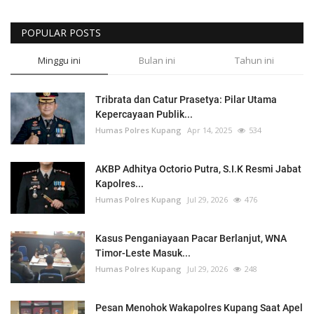
POPULAR POSTS
Minggu ini
Bulan ini
Tahun ini
Tribrata dan Catur Prasetya: Pilar Utama
Kepercayaan Publik...
Humas Polres Kupang
Apr 14, 2025
534
AKBP Adhitya Octorio Putra, S.I.K Resmi Jabat
Kapolres...
Humas Polres Kupang
Jul 29, 2026
476
Kasus Penganiayaan Pacar Berlanjut, WNA
Timor-Leste Masuk...
Humas Polres Kupang
Jul 29, 2026
248
Pesan Menohok Wakapolres Kupang Saat Apel