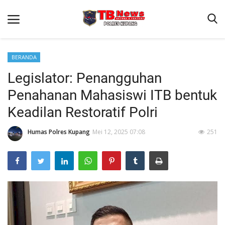
BERANDA
Legislator: Penangguhan
Beranda
Penahanan Mahasiswi ITB bentuk
Terms & Conditions
Keadilan Restoratif Polri
Reskrim
Humas Polres Kupang
Mei 12, 2025 07:08
251
Binkam
Giat Ops
Lantas
Jurnal Kamtibmas
Satwil