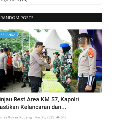
RANDOM POSTS
BERANDA
BERANDA
injau Rest Area KM 57, Kapolri
Guru Besar
astikan Kelancaran dan...
Hargai Hak 
mas Polres Kupang
Mar 26, 2025
543
Humas Polres Ku