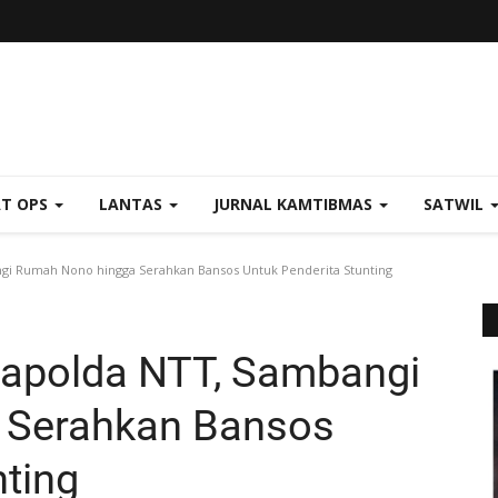
AT OPS
LANTAS
JURNAL KAMTIBMAS
SATWIL
gi Rumah Nono hingga Serahkan Bansos Untuk Penderita Stunting
Kapolda NTT, Sambangi
 Serahkan Bansos
nting