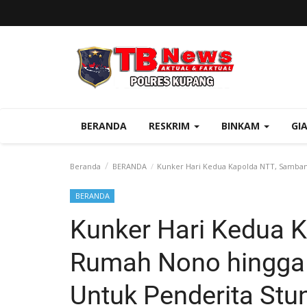
BERANDA
RESKRIM
BINKAM
GI
Beranda
BERANDA
Kunker Hari Kedua Kapolda NTT, Samban
BERANDA
Kunker Hari Kedua 
Rumah Nono hingga
Untuk Penderita Stu