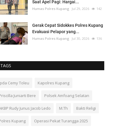
Saat Apel Pagi: Hargai...
Humas Polres Kupang
Jul 29, 2026
142
Gerak Cepat Sidokkes Polres Kupang
Evakuasi Pelapor yang...
Humas Polres Kupang
Jul 30, 2026
136
TAGS
Ipda Cemy Toleu
Kapolres Kupang
Priscilla Juniarti Bere
Polsek Amfoang Selatan
AKBP Rudy Junus Jacob Ledo
M.Th
Bakti Religi
Polres Kupang
Operasi Pekat Turangga 2025