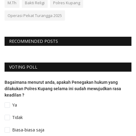
M.Th
Bakti Religi
Polres Kupang
Operasi Pekat Turangga 2025
RECOMMENDED POSTS
VOTING POLL
Bagaimana menurut anda, apakah Penegakan hukum yang
dilakukan Polres Kupang selama ini sudah mewujudkan rasa
keadilan ?
Ya
Tidak
Biasa-biasa saja