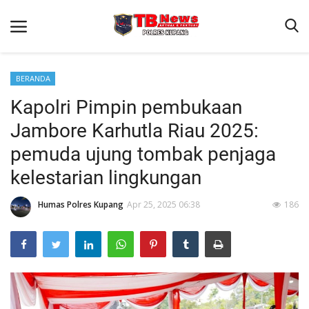
BERANDA
Kapolri Pimpin pembukaan
Beranda
Jambore Karhutla Riau 2025:
Terms & Conditions
pemuda ujung tombak penjaga
Reskrim
kelestarian lingkungan
Binkam
Humas Polres Kupang
Apr 25, 2025 06:38
186
Giat Ops
Lantas
Jurnal Kamtibmas
Satwil