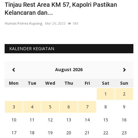
Tinjau Rest Area KM 57, Kapolri Pastikan
G
Kelancaran dan...
H
Humas Polres Kupang
Mar 26, 2025
543
Hu
KALENDER KEGIATAN
August 2026
Mon
Tue
Wed
Thu
Fri
Sat
Sun
1
2
3
4
5
6
7
8
9
10
11
12
13
14
15
16
17
18
19
20
21
22
23