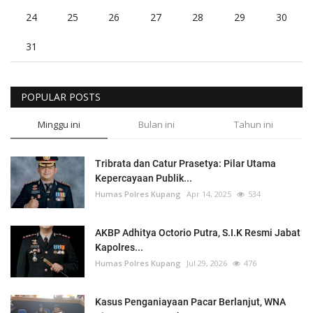
24
25
26
27
28
29
30
31
POPULAR POSTS
Minggu ini
Bulan ini
Tahun ini
Tribrata dan Catur Prasetya: Pilar Utama
Kepercayaan Publik...
Humas Polres Kupang
Apr 14, 2025
534
AKBP Adhitya Octorio Putra, S.I.K Resmi Jabat
Kapolres...
Humas Polres Kupang
Jul 29, 2026
476
Kasus Penganiayaan Pacar Berlanjut, WNA