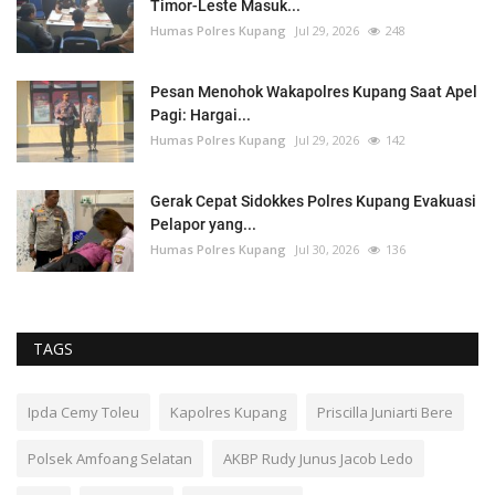
Timor-Leste Masuk...
Humas Polres Kupang
Jul 29, 2026
248
Pesan Menohok Wakapolres Kupang Saat Apel
Pagi: Hargai...
Humas Polres Kupang
Jul 29, 2026
142
Gerak Cepat Sidokkes Polres Kupang Evakuasi
Pelapor yang...
Humas Polres Kupang
Jul 30, 2026
136
TAGS
Ipda Cemy Toleu
Kapolres Kupang
Priscilla Juniarti Bere
Polsek Amfoang Selatan
AKBP Rudy Junus Jacob Ledo