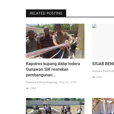
RELATED POSTING
Kapolres kupang Akbp Indera
SIGAB BEN
Gunawan SiK resmikan
Humas Polres 
pembangunan...
2095
Humas Polres Kupang
Nop 22, 2019
2408