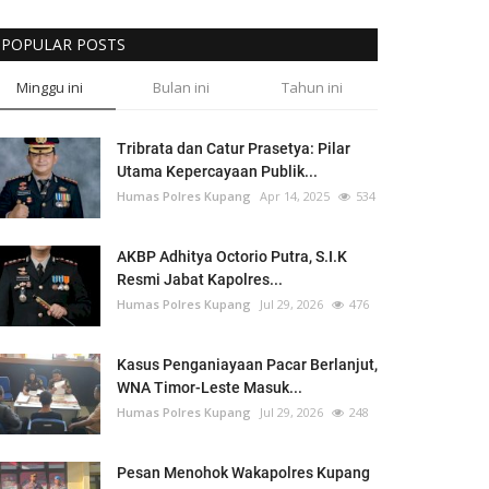
POPULAR POSTS
Minggu ini
Bulan ini
Tahun ini
Tribrata dan Catur Prasetya: Pilar
Utama Kepercayaan Publik...
Humas Polres Kupang
Apr 14, 2025
534
AKBP Adhitya Octorio Putra, S.I.K
Resmi Jabat Kapolres...
Humas Polres Kupang
Jul 29, 2026
476
Kasus Penganiayaan Pacar Berlanjut,
WNA Timor-Leste Masuk...
Humas Polres Kupang
Jul 29, 2026
248
Pesan Menohok Wakapolres Kupang