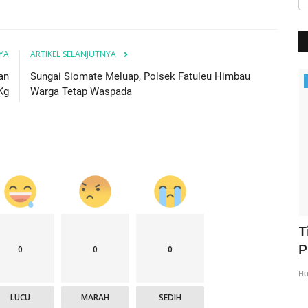
YA
ARTIKEL SELANJUTNYA
an
Sungai Siomate Meluap, Polsek Fatuleu Himbau
BERANDA
Kg
Warga Tetap Waspada
N,
Kapolres Kupang Pimpin Sertijab Dua
T
Kapolsek, Tekankan...
P
0
0
0
Humas Polres Kupang
Mei 21, 2026
337
Hu
LUCU
MARAH
SEDIH