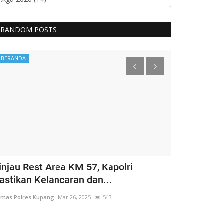
RANDOM POSTS
BERANDA
BERANDA
injau Rest Area KM 57, Kapolri
Guru Besar
astikan Kelancaran dan...
Hargai Hak 
mas Polres Kupang
Mar 26, 2025
543
Humas Polres Ku