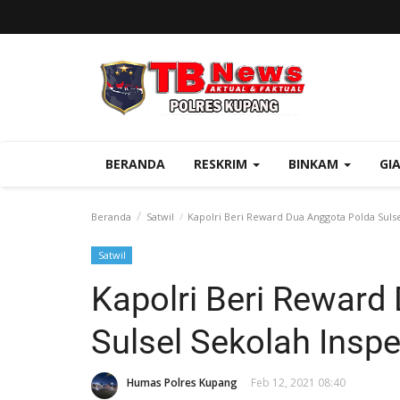
BERANDA
RESKRIM
BINKAM
GI
Beranda
Satwil
Kapolri Beri Reward Dua Anggota Polda Sulsel
Satwil
Kapolri Beri Reward
Sulsel Sekolah Inspe
Humas Polres Kupang
Feb 12, 2021 08:40