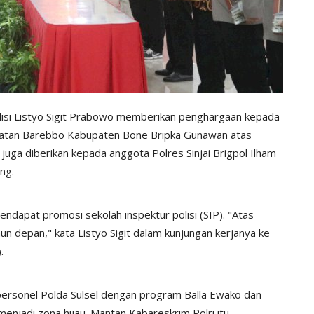
Polisi Listyo Sigit Prabowo memberikan penghargaan kepada
tan Barebbo Kabupaten Bone Bripka Gunawan atas
uga diberikan kepada anggota Polres Sinjai Brigpol Ilham
ing.
endapat promosi sekolah inspektur polisi (SIP). "Atas
n depan," kata Listyo Sigit dalam kunjungan kerjanya ke
).
personel Polda Sulsel dengan program Balla Ewako dan
menjadi zona hijau. Mantan Kabareskrim Polri itu