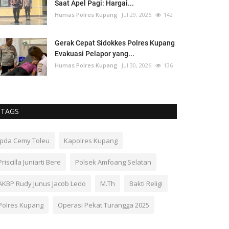
Saat Apel Pagi: Hargai...
Humas Polres Kupang
Jul 29, 2026
142
Gerak Cepat Sidokkes Polres Kupang
Evakuasi Pelapor yang...
Humas Polres Kupang
Jul 30, 2026
136
TAGS
Ipda Cemy Toleu
Kapolres Kupang
Priscilla Juniarti Bere
Polsek Amfoang Selatan
AKBP Rudy Junus Jacob Ledo
M.Th
Bakti Religi
Polres Kupang
Operasi Pekat Turangga 2025