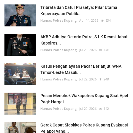
Tribrata dan Catur Prasetya: Pilar Utama
Kepercayaan Publik...
Humas Polres Kupang
Apr 14, 2025
534
AKBP Adhitya Octorio Putra, S.I.K Resmi Jabat
Kapolres...
Humas Polres Kupang
Jul 29, 2026
476
Kasus Penganiayaan Pacar Berlanjut, WNA
Timor-Leste Masuk...
Humas Polres Kupang
Jul 29, 2026
248
Pesan Menohok Wakapolres Kupang Saat Apel
Pagi: Hargai...
Humas Polres Kupang
Jul 29, 2026
142
Gerak Cepat Sidokkes Polres Kupang Evakuasi
Pelapor yang...