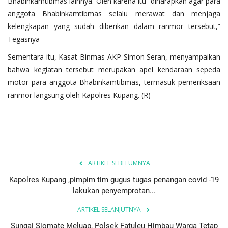
Bhabinkamtibmas lainnya. Oleh karena itu diharapkan agar para
anggota Bhabinkamtibmas selalu merawat dan menjaga
kelengkapan yang sudah diberikan dalam ranmor tersebut,”
Tegasnya
Sementara itu, Kasat Binmas AKP Simon Seran, menyampaikan
bahwa kegiatan tersebut merupakan apel kendaraan sepeda
motor para anggota Bhabinkamtibmas, termasuk pemeriksaan
ranmor langsung oleh Kapolres Kupang. (R)
ARTIKEL SEBELUMNYA
Kapolres Kupang ,pimpim tim gugus tugas penangan covid -19
lakukan penyemprotan...
ARTIKEL SELANJUTNYA
Sungai Siomate Meluap, Polsek Fatuleu Himbau Warga Tetap