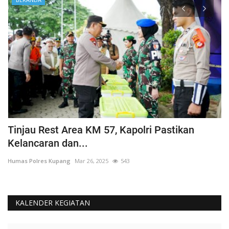
Tinjau Rest Area KM 57, Kapolri Pastikan
G
Kelancaran dan...
H
Humas Polres Kupang
Mar 26, 2025
543
Hu
KALENDER KEGIATAN