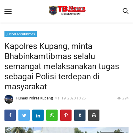
Jurnal Kamtibmas
Kapolres Kupang, minta
Beranda
Bhabinkamtibmas selalu
Terms & Conditions
semangat melaksanakan tugas
Reskrim
sebagai Polisi terdepan di
Binkam
masyarakat
Giat Ops
Humas Polres Kupang
Mei 19, 2020 10:25
294
Lantas
Jurnal Kamtibmas
Satwil