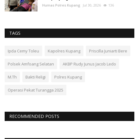
Humas Polres Kupang
Jul 30, 2026
136
TAGS
Ipda Cemy Toleu
Kapolres Kupang
Priscilla Juniarti Bere
Polsek Amfoang Selatan
AKBP Rudy Junus Jacob Ledo
M.Th
Bakti Religi
Polres Kupang
Operasi Pekat Turangga 2025
RECOMMENDED POSTS