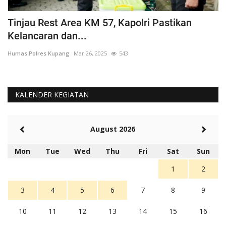
Tinjau Rest Area KM 57, Kapolri Pastikan
G
Kelancaran dan...
H
Humas Polres Kupang
Mar 26, 2025
543
Hu
KALENDER KEGIATAN
August 2026
Mon
Tue
Wed
Thu
Fri
Sat
Sun
1
2
3
4
5
6
7
8
9
10
11
12
13
14
15
16