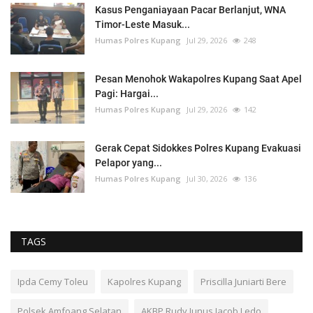
Kasus Penganiayaan Pacar Berlanjut, WNA
Timor-Leste Masuk...
Humas Polres Kupang
Jul 29, 2026
248
Pesan Menohok Wakapolres Kupang Saat Apel
Pagi: Hargai...
Humas Polres Kupang
Jul 29, 2026
142
Gerak Cepat Sidokkes Polres Kupang Evakuasi
Pelapor yang...
Humas Polres Kupang
Jul 30, 2026
136
TAGS
Ipda Cemy Toleu
Kapolres Kupang
Priscilla Juniarti Bere
Polsek Amfoang Selatan
AKBP Rudy Junus Jacob Ledo