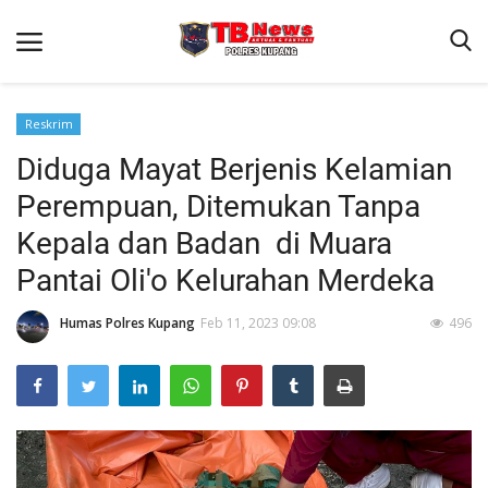
Reskrim
Diduga Mayat Berjenis Kelamian
Beranda
Perempuan, Ditemukan Tanpa
Terms & Conditions
Kepala dan Badan di Muara
Reskrim
Pantai Oli'o Kelurahan Merdeka
Binkam
Humas Polres Kupang
Feb 11, 2023 09:08
496
Giat Ops
Lantas
Jurnal Kamtibmas
Satwil