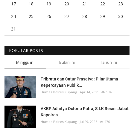
17
18
19
20
21
22
23
24
25
26
27
28
29
30
31
POPULAR POSTS
Minggu ini
Bulan ini
Tahun ini
Tribrata dan Catur Prasetya: Pilar Utama
Kepercayaan Publik...
Humas Polres Kupang
Apr 14, 2025
534
AKBP Adhitya Octorio Putra, S.I.K Resmi Jabat
Kapolres...
Humas Polres Kupang
Jul 29, 2026
476