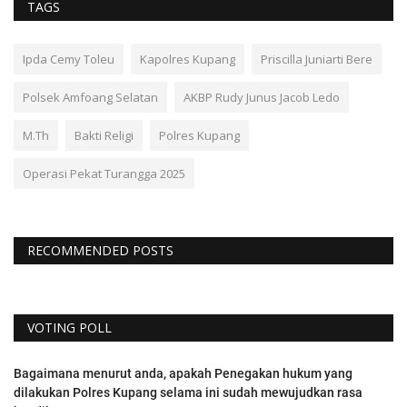
TAGS
Ipda Cemy Toleu
Kapolres Kupang
Priscilla Juniarti Bere
Polsek Amfoang Selatan
AKBP Rudy Junus Jacob Ledo
M.Th
Bakti Religi
Polres Kupang
Operasi Pekat Turangga 2025
RECOMMENDED POSTS
VOTING POLL
Bagaimana menurut anda, apakah Penegakan hukum yang
dilakukan Polres Kupang selama ini sudah mewujudkan rasa