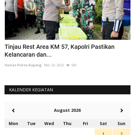
Tinjau Rest Area KM 57, Kapolri Pastikan
G
Kelancaran dan...
H
Humas Polres Kupang
Mar 26, 2025
543
Hu
KALENDER KEGIATAN
August 2026
Mon
Tue
Wed
Thu
Fri
Sat
Sun
1
2