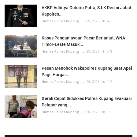
AKBP Adhitya Octorio Putra, S.I.K Resmi Jabat
Kapolres...
Humas Polres Kupang
Jul 29, 2026
476
Kasus Penganiayaan Pacar Berlanjut, WNA
Timor-Leste Masuk...
Humas Polres Kupang
Jul 29, 2026
248
Pesan Menohok Wakapolres Kupang Saat Apel
Pagi: Hargai...
Humas Polres Kupang
Jul 29, 2026
142
Gerak Cepat Sidokkes Polres Kupang Evakuasi
Pelapor yang...
Humas Polres Kupang
Jul 30, 2026
136