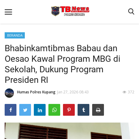
BERANDA
Bhabinkamtibmas Babau dan
Beranda
Oesao Kawal Program MBG di
Terms & Conditions
Sekolah, Dukung Program
Reskrim
Presiden RI
Binkam
Humas Polres Kupang
Jan 27, 2026 08:43
372
Giat Ops
Lantas
Jurnal Kamtibmas
Satwil