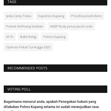
TAGS
Ipda Cemy Toleu
Kapolres Kupang
Priscilla Juniarti Bere
Polsek Amfoang Selatan
AKBP Rudy Junus Jacob Ledo
M.Th
Bakti Religi
Polres Kupang
Operasi Pekat Turangga 2025
RECOMMENDED POSTS
VOTING POLL
Bagaimana menurut anda, apakah Penegakan hukum yang
dilakukan Polres Kupang selama ini sudah mewujudkan rasa