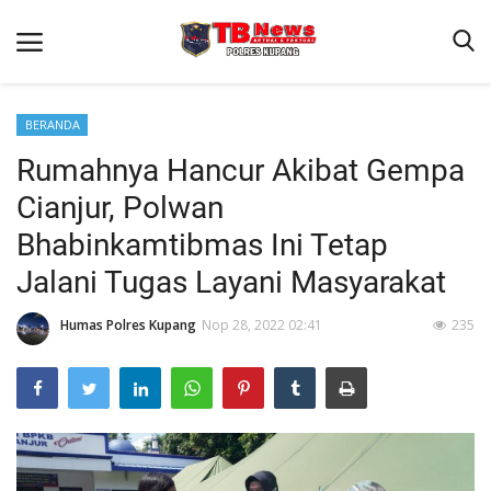
BERANDA
Rumahnya Hancur Akibat Gempa
Beranda
Cianjur, Polwan
Terms & Conditions
Bhabinkamtibmas Ini Tetap
Reskrim
Jalani Tugas Layani Masyarakat
Binkam
Humas Polres Kupang
Nop 28, 2022 02:41
235
Giat Ops
Lantas
Jurnal Kamtibmas
Satwil