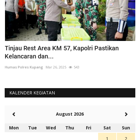
Tinjau Rest Area KM 57, Kapolri Pastikan
G
Kelancaran dan...
H
Humas Polres Kupang
Mar 26, 2025
543
Hu
KALENDER KEGIATAN
August 2026
Mon
Tue
Wed
Thu
Fri
Sat
Sun
1
2