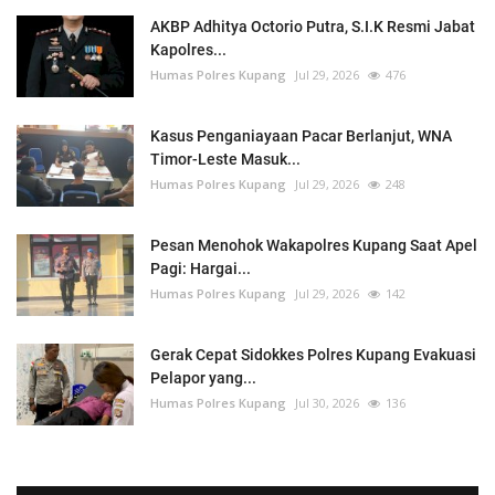
AKBP Adhitya Octorio Putra, S.I.K Resmi Jabat
Kapolres...
Humas Polres Kupang
Jul 29, 2026
476
Kasus Penganiayaan Pacar Berlanjut, WNA
Timor-Leste Masuk...
Humas Polres Kupang
Jul 29, 2026
248
Pesan Menohok Wakapolres Kupang Saat Apel
Pagi: Hargai...
Humas Polres Kupang
Jul 29, 2026
142
Gerak Cepat Sidokkes Polres Kupang Evakuasi
Pelapor yang...
Humas Polres Kupang
Jul 30, 2026
136