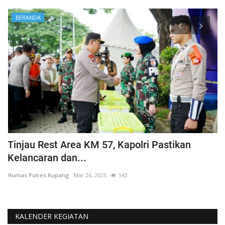
BERANDA
Tinjau Rest Area KM 57, Kapolri Pastikan
G
Kelancaran dan...
H
Humas Polres Kupang
Mar 26, 2025
543
Hu
KALENDER KEGIATAN