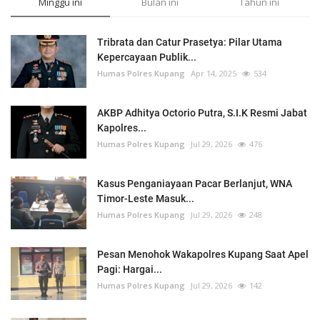
Minggu ini
Bulan ini
Tahun ini
Tribrata dan Catur Prasetya: Pilar Utama
Kepercayaan Publik...
Humas Polres Kupang
Apr 14, 2025
534
AKBP Adhitya Octorio Putra, S.I.K Resmi Jabat
Kapolres...
Humas Polres Kupang
Jul 29, 2026
476
Kasus Penganiayaan Pacar Berlanjut, WNA
Timor-Leste Masuk...
Humas Polres Kupang
Jul 29, 2026
248
Pesan Menohok Wakapolres Kupang Saat Apel
Pagi: Hargai...
Humas Polres Kupang
Jul 29, 2026
142