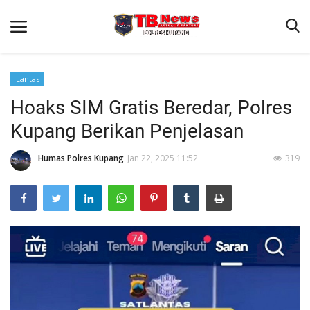
Lantas
Hoaks SIM Gratis Beredar, Polres
Beranda
Kupang Berikan Penjelasan
Terms & Conditions
Reskrim
Humas Polres Kupang
Jan 22, 2025 11:52
319
Binkam
Giat Ops
Lantas
Jurnal Kamtibmas
Satwil