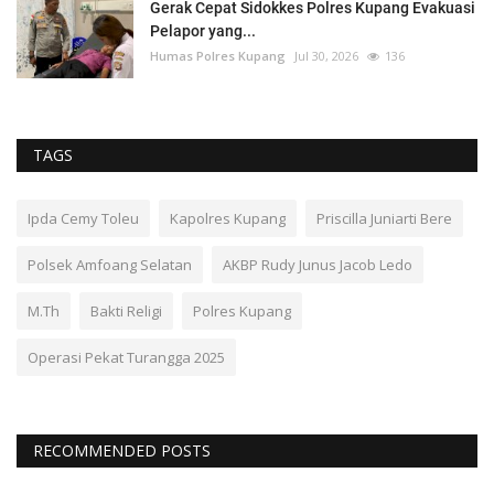
Gerak Cepat Sidokkes Polres Kupang Evakuasi
Pelapor yang...
Humas Polres Kupang
Jul 30, 2026
136
TAGS
Ipda Cemy Toleu
Kapolres Kupang
Priscilla Juniarti Bere
Polsek Amfoang Selatan
AKBP Rudy Junus Jacob Ledo
M.Th
Bakti Religi
Polres Kupang
Operasi Pekat Turangga 2025
RECOMMENDED POSTS