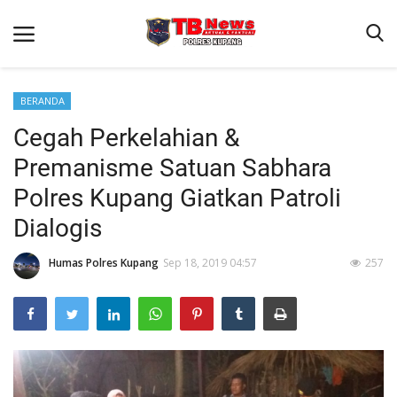
BERANDA
Cegah Perkelahian &
Beranda
Premanisme Satuan Sabhara
Terms & Conditions
Polres Kupang Giatkan Patroli
Reskrim
Dialogis
Binkam
Humas Polres Kupang
Sep 18, 2019 04:57
257
Giat Ops
Lantas
Jurnal Kamtibmas
Satwil