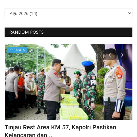
RANDOM POSTS
BERANDA
Tinjau Rest Area KM 57, Kapolri Pastikan
G
Kelancaran dan...
H