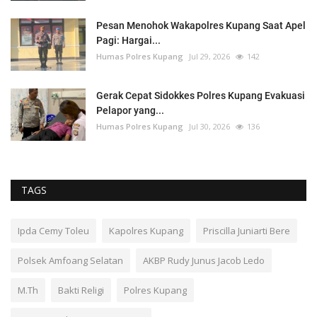
Pesan Menohok Wakapolres Kupang Saat Apel
Pagi: Hargai...
Humas Polres Kupang
Jul 29, 2026
142
Gerak Cepat Sidokkes Polres Kupang Evakuasi
Pelapor yang...
Humas Polres Kupang
Jul 30, 2026
136
TAGS
Ipda Cemy Toleu
Kapolres Kupang
Priscilla Juniarti Bere
Polsek Amfoang Selatan
AKBP Rudy Junus Jacob Ledo
M.Th
Bakti Religi
Polres Kupang