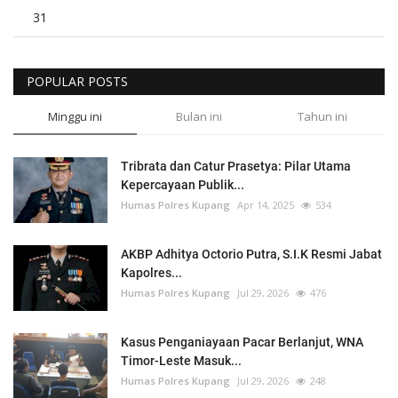
31
POPULAR POSTS
Minggu ini
Bulan ini
Tahun ini
Tribrata dan Catur Prasetya: Pilar Utama
Kepercayaan Publik...
Humas Polres Kupang
Apr 14, 2025
534
AKBP Adhitya Octorio Putra, S.I.K Resmi Jabat
Kapolres...
Humas Polres Kupang
Jul 29, 2026
476
Kasus Penganiayaan Pacar Berlanjut, WNA
Timor-Leste Masuk...
Humas Polres Kupang
Jul 29, 2026
248