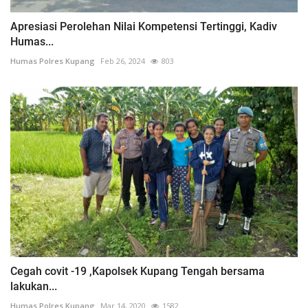
Apresiasi Perolehan Nilai Kompetensi Tertinggi, Kadiv
Humas...
Humas Polres Kupang
Feb 26, 2024
803
Cegah covit -19 ,Kapolsek Kupang Tengah bersama
lakukan...
Humas Polres Kupang
Mar 14, 2020
1582