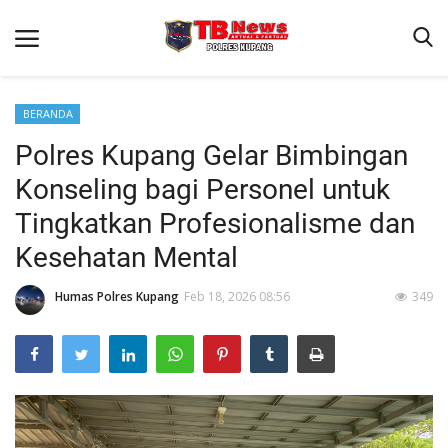
BERANDA
Polres Kupang Gelar Bimbingan
Beranda
Konseling bagi Personel untuk
Terms & Conditions
Tingkatkan Profesionalisme dan
Reskrim
Kesehatan Mental
Binkam
Humas Polres Kupang
Feb 18, 2026 08:56
349
Giat Ops
Lantas
Jurnal Kamtibmas
Satwil