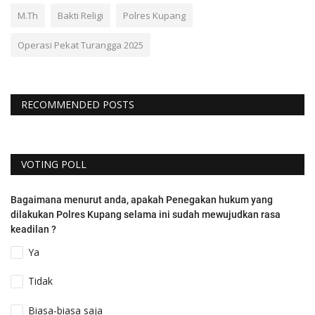
M.Th
Bakti Religi
Polres Kupang
Operasi Pekat Turangga 2025
RECOMMENDED POSTS
VOTING POLL
Bagaimana menurut anda, apakah Penegakan hukum yang
dilakukan Polres Kupang selama ini sudah mewujudkan rasa
keadilan ?
Ya
Tidak
Biasa-biasa saja