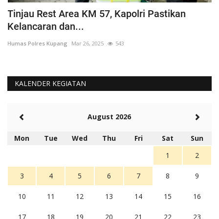
Tinjau Rest Area KM 57, Kapolri Pastikan
G
Kelancaran dan...
H
Humas Polres Kupang
Mar 26, 2025
543
Hu
KALENDER KEGIATAN
August 2026
Mon
Tue
Wed
Thu
Fri
Sat
Sun
1
2
3
4
5
6
7
8
9
10
11
12
13
14
15
16
17
18
19
20
21
22
23