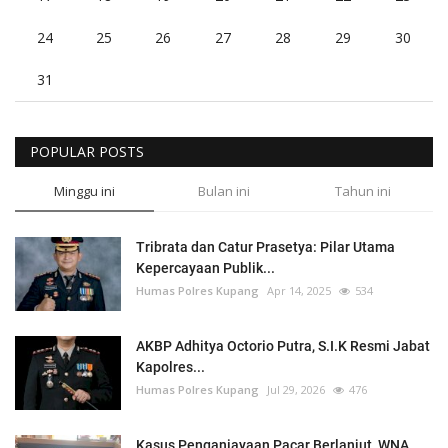
24
25
26
27
28
29
30
31
POPULAR POSTS
Minggu ini
Bulan ini
Tahun ini
Tribrata dan Catur Prasetya: Pilar Utama
Kepercayaan Publik...
Humas Polres Kupang
Apr 14, 2025
534
AKBP Adhitya Octorio Putra, S.I.K Resmi Jabat
Kapolres...
Humas Polres Kupang
Jul 29, 2026
476
Kasus Penganiayaan Pacar Berlanjut, WNA