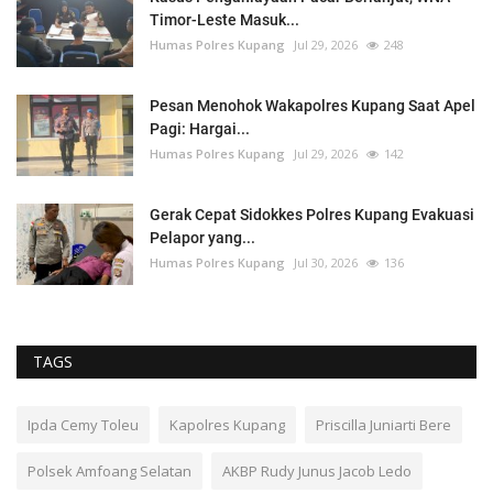
Timor-Leste Masuk...
Humas Polres Kupang
Jul 29, 2026
248
Pesan Menohok Wakapolres Kupang Saat Apel
Pagi: Hargai...
Humas Polres Kupang
Jul 29, 2026
142
Gerak Cepat Sidokkes Polres Kupang Evakuasi
Pelapor yang...
Humas Polres Kupang
Jul 30, 2026
136
TAGS
Ipda Cemy Toleu
Kapolres Kupang
Priscilla Juniarti Bere
Polsek Amfoang Selatan
AKBP Rudy Junus Jacob Ledo