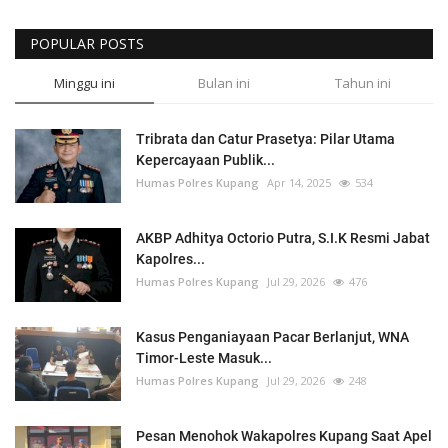
POPULAR POSTS
Minggu ini
Bulan ini
Tahun ini
Tribrata dan Catur Prasetya: Pilar Utama
Kepercayaan Publik...
Humas Polres Kupang
Apr 14, 2025
534
AKBP Adhitya Octorio Putra, S.I.K Resmi Jabat
Kapolres...
Humas Polres Kupang
Jul 29, 2026
476
Kasus Penganiayaan Pacar Berlanjut, WNA
Timor-Leste Masuk...
Humas Polres Kupang
Jul 29, 2026
248
Pesan Menohok Wakapolres Kupang Saat Apel