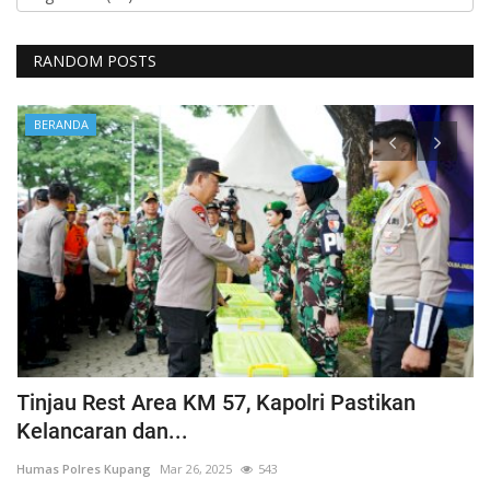
RANDOM POSTS
BERANDA
Tinjau Rest Area KM 57, Kapolri Pastikan
G
Kelancaran dan...
H
Humas Polres Kupang
Mar 26, 2025
543
Hu