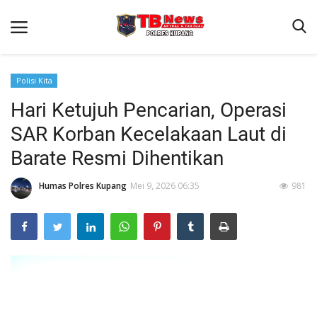
Polisi Kita
Hari Ketujuh Pencarian, Operasi
Beranda
SAR Korban Kecelakaan Laut di
Terms & Conditions
Barate Resmi Dihentikan
Reskrim
Humas Polres Kupang
Mei 9, 2026 06:35
981
Binkam
Giat Ops
Lantas
Jurnal Kamtibmas
Satwil