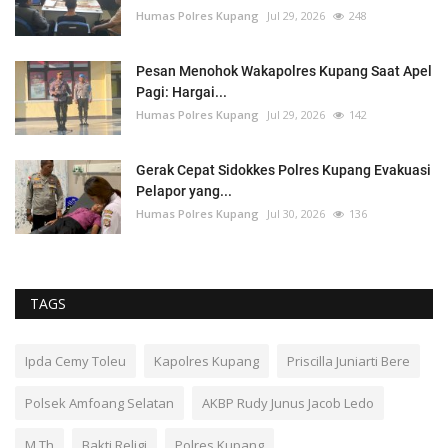
Humas Polres Kupang
Jul 29, 2026
248
Pesan Menohok Wakapolres Kupang Saat Apel
Pagi: Hargai...
Humas Polres Kupang
Jul 29, 2026
142
Gerak Cepat Sidokkes Polres Kupang Evakuasi
Pelapor yang...
Humas Polres Kupang
Jul 30, 2026
136
TAGS
Ipda Cemy Toleu
Kapolres Kupang
Priscilla Juniarti Bere
Polsek Amfoang Selatan
AKBP Rudy Junus Jacob Ledo
M.Th
Bakti Religi
Polres Kupang