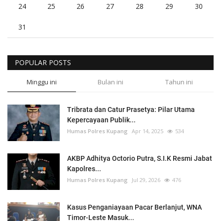
24
25
26
27
28
29
30
31
POPULAR POSTS
Minggu ini
Bulan ini
Tahun ini
Tribrata dan Catur Prasetya: Pilar Utama
Kepercayaan Publik...
Humas Polres Kupang
Apr 14, 2025
534
AKBP Adhitya Octorio Putra, S.I.K Resmi Jabat
Kapolres...
Humas Polres Kupang
Jul 29, 2026
476
Kasus Penganiayaan Pacar Berlanjut, WNA
Timor-Leste Masuk...