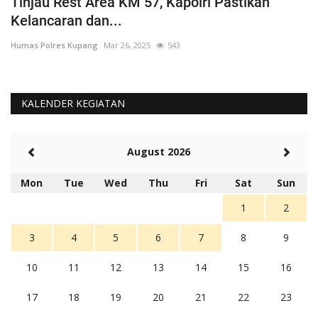
Tinjau Rest Area KM 57, Kapolri Pastikan
G
Kelancaran dan...
H
Humas Polres Kupang
Mar 26, 2025
543
Hu
KALENDER KEGIATAN
August 2026
Mon
Tue
Wed
Thu
Fri
Sat
Sun
1
2
3
4
5
6
7
8
9
10
11
12
13
14
15
16
17
18
19
20
21
22
23